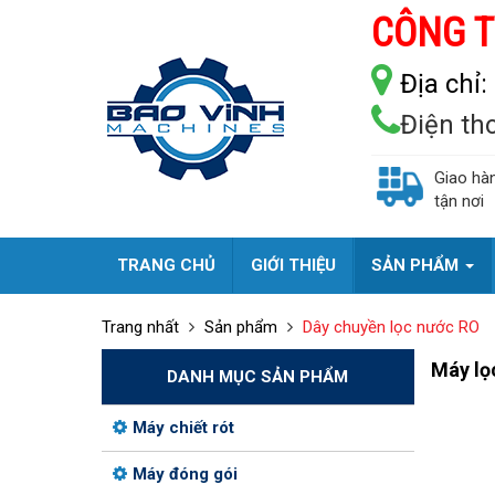
CÔNG T
Địa chỉ:
Điện th
Giao hà
tận nơi
TRANG CHỦ
GIỚI THIỆU
SẢN PHẨM
Trang nhất
Sản phẩm
Dây chuyền lọc nước RO
Máy lọc
DANH MỤC SẢN PHẨM
Máy chiết rót
Máy đóng gói