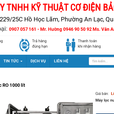
Y TNHH KỸ THUẬT CƠ ĐIỆN BẢ
229/25C Hồ Học Lãm, Phường An Lạc, Quậ
oại:
0907 057 161 - Mr. Hường 0946 90 50 92 Ms. Vân 
ng
Trả hàng
Thanh toán
đúng hạn
khi nhận hàng
TIN TỨC
DỊCH VỤ
LIÊN HỆ
 RO 1000 lít
Giá bán:
L
Máy lọc n