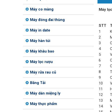
Máy co màng
Máy lọc
Máy đóng đai thùng
STT
T
Máy in date
1
K
2
M
Máy hàn túi
3
C
4
C
Máy khâu bao
5
V
6
C
Máy lọc rượu
7
C
8
T
Máy rửa rau củ
9
C
Băng Tải
10
V
11
H
Máy dán miệng ly
12
T
13
M
Máy thực phẩm
14
V