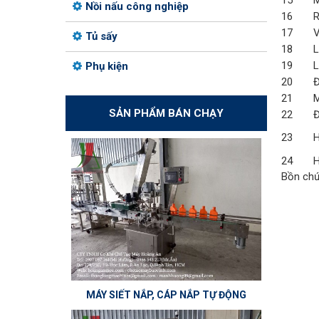
15
M
Nồi nấu công nghiệp
16
R
17
V
Tủ sấy
18
L
19
L
Phụ kiện
20
Đ
21
M
SẢN PHẨM BÁN CHẠY
22
Đ
23
H
24
H
Bồn chứ
MÁY SIẾT NẮP, CÁP NẮP TỰ ĐỘNG