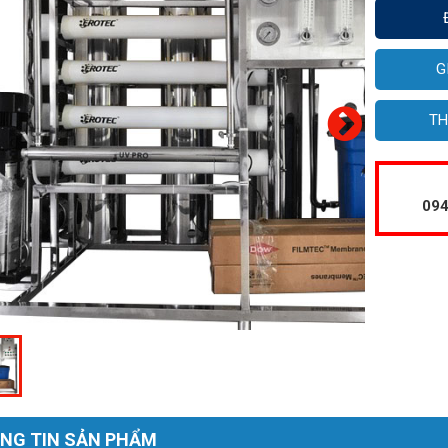
G
TH
094
NG TIN SẢN PHẨM