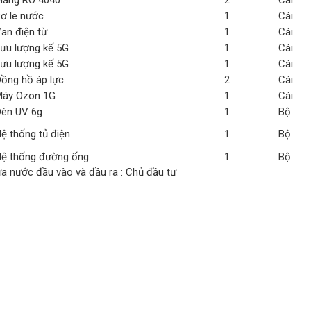
àng RO 4040
2
Cái
ơ le nước
1
Cái
an điện từ
1
Cái
ưu lượng kế 5G
1
Cái
ưu lượng kế 5G
1
Cái
ồng hồ áp lực
2
Cái
áy Ozon 1G
1
Cái
èn UV 6g
1
Bộ
ệ thống tủ điện
1
Bộ
ệ thống đường ống
1
Bộ
a nước đầu vào và đầu ra : Chủ đầu tư