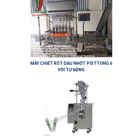
MÁY CHIẾT RÓT DẦU NHỚT PISTTONG 6
VÒI TỰ ĐỘNG