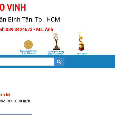
O VINH
n Bình Tân, Tp . HCM
Anh 039 3424673 - Ms. Ánh
iên hệ
ước RO 1000 lit/h