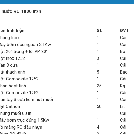
 nước RO 1000 lit/h
ên linh kiện
SL
ĐVT
hung Inox
1
Cái
áy bơm đầu nguồn 2.1Kw
1
Cái
ột 20" trong + lõi PP 20"
1
Bộ
ột inox 1252
3
Cái
an 3 cửa
1
Cái
át thạch anh
5
Bao
ột Compozite 1252
1
Cái
han hoạt tính
25
Kg
ột Compozite 1252
1
Cái
an tay 3 cửa kèm hút muối
1
Cái
ạt Catrion
50
Lít
hùng muối 60 lít
1
Cái
áy bơm trục đứng 1.5Kw
1
Cái
ỏ màng RO đầu nhựa
4
Cái