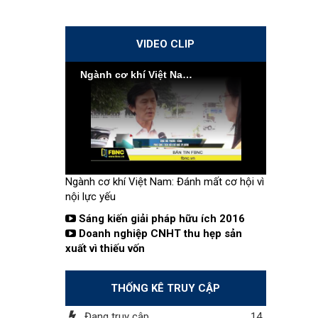
VIDEO CLIP
Ngành cơ khí Việt Nam: Đánh mất cơ hội vì nội lực yếu
Ngành cơ khí Việt Nam: Đánh mất cơ hội vì
nội lực yếu
Sáng kiến giải pháp hữu ích 2016
Doanh nghiệp CNHT thu hẹp sản
xuất vì thiếu vốn
THỐNG KÊ TRUY CẬP
Đang truy cập
14