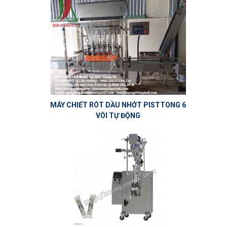
MÁY CHIẾT RÓT DẦU NHỚT PISTTONG 6
VÒI TỰ ĐỘNG