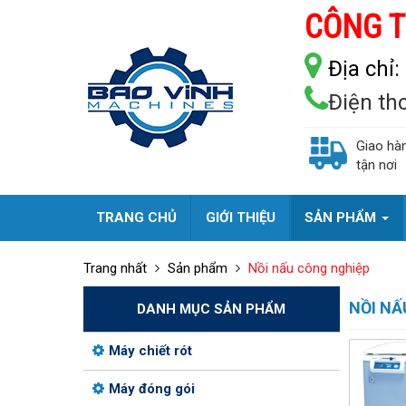
CÔNG T
Địa chỉ:
Điện th
Giao hà
tận nơi
TRANG CHỦ
GIỚI THIỆU
SẢN PHẨM
Trang nhất
Sản phẩm
Nồi nấu công nghiệp
NỒI NẤ
DANH MỤC SẢN PHẨM
Máy chiết rót
Máy đóng gói