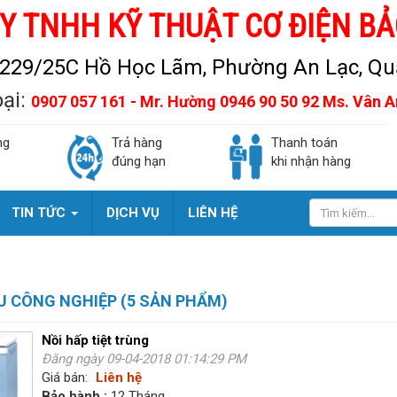
Y TNHH KỸ THUẬT CƠ ĐIỆN BẢ
229/25C Hồ Học Lãm, Phường An Lạc, Quậ
oại:
0907 057 161 - Mr. Hường 0946 90 50 92 Ms. Vân 
ng
Trả hàng
Thanh toán
đúng hạn
khi nhận hàng
TIN TỨC
DỊCH VỤ
LIÊN HỆ
U CÔNG NGHIỆP (5 SẢN PHẨM)
Nồi hấp tiệt trùng
Đăng ngày 09-04-2018 01:14:29 PM
Giá bán:
Liên hệ
Bảo hành :
12 Tháng