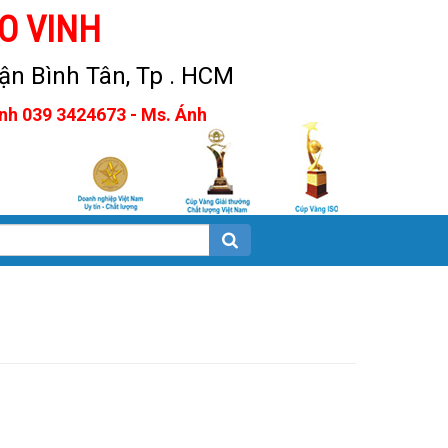
O VINH
n Bình Tân, Tp . HCM
Anh 039 3424673 - Ms. Ánh