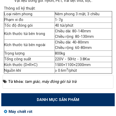
Vật liệu đóng gói: nylon, PET, Vải dệt thoi, sợi,..
Thông số kỹ thuật:
Loại niêm phong
Nêm phong 3 mặt, 3 chiều
Phạm vi đo
1-7g
Tốc độ đóng gói
40 túi/phút
Chiều dài: 80-140mm
Kích thước túi bên trong
Chiều rộng: 80-130mm
Chiều dài: 40-80mm
Kích thước túi bên ngoài
Chiều rộng: 60-80mm
Trọng lượng
800kg
Tổng công suất
220V - 50Hz - 3.8Kw
Kích thước (D×R×C)
1500×1100×2300mm
3
Nguồn khí
≥ 0.6m
/phút
Từ khóa:
tam giác
,
máy đóng gói túi trà
DANH MỤC SẢN PHẨM
Máy chiết rót