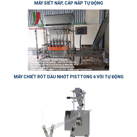
MÁY SIẾT NẮP, CÁP NẮP TỰ ĐỘNG
MÁY CHIẾT RÓT DẦU NHỚT PISTTONG 6 VÒI TỰ ĐỘNG