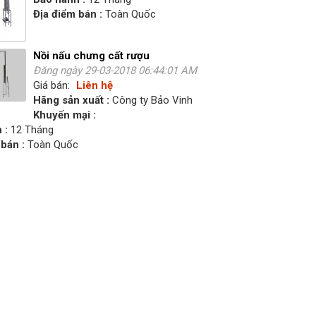
Địa điểm bán :
Toàn Quốc
Nồi nấu chưng cất rượu
Đăng ngày 29-03-2018 06:44:01 AM
Giá bán:
Liên hệ
Hãng sản xuất :
Công ty Bảo Vinh
Khuyến mại :
 :
12 Tháng
bán :
Toàn Quốc