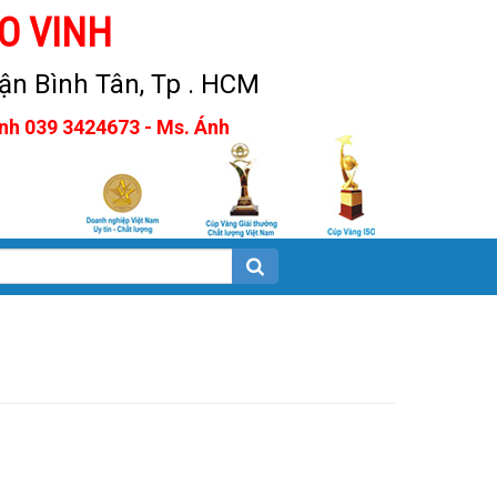
O VINH
n Bình Tân, Tp . HCM
Anh 039 3424673 - Ms. Ánh