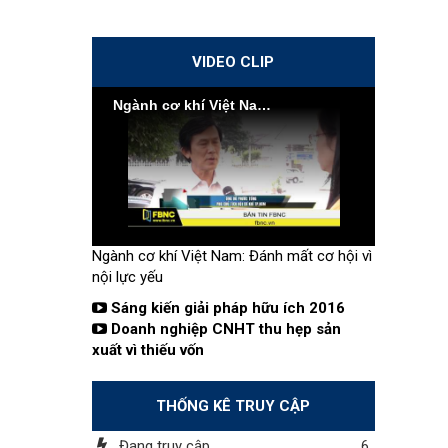
VIDEO CLIP
Ngành cơ khí Việt Nam: Đánh mất cơ hội vì nội lực yếu
Ngành cơ khí Việt Nam: Đánh mất cơ hội vì
nội lực yếu
Sáng kiến giải pháp hữu ích 2016
Doanh nghiệp CNHT thu hẹp sản
xuất vì thiếu vốn
THỐNG KÊ TRUY CẬP
Đang truy cập
6