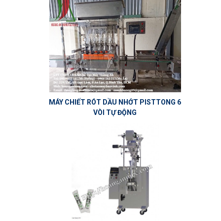
MÁY CHIẾT RÓT DẦU NHỚT PISTTONG 6
VÒI TỰ ĐỘNG