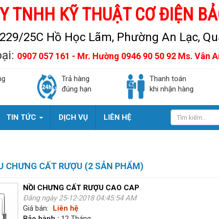
Y TNHH KỸ THUẬT CƠ ĐIỆN BẢ
229/25C Hồ Học Lãm, Phường An Lạc, Quậ
oại:
0907 057 161 - Mr. Hường 0946 90 50 92 Ms. Vân 
ng
Trả hàng
Thanh toán
đúng hạn
khi nhận hàng
TIN TỨC
DỊCH VỤ
LIÊN HỆ
U CHƯNG CẤT RƯỢU (2 SẢN PHẨM)
NỒI CHƯNG CẤT RƯỢU CAO CAP
Đăng ngày 25-12-2018 04:45:54 AM
Giá bán:
Liên hệ
Bảo hành :
12 Tháng