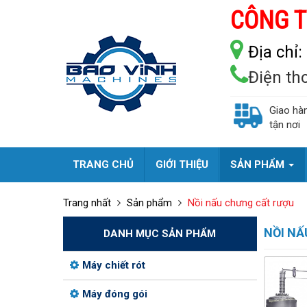
CÔNG T
Địa chỉ:
Điện th
Giao hà
tận nơi
TRANG CHỦ
GIỚI THIỆU
SẢN PHẨM
Trang nhất
Sản phẩm
Nồi nấu chưng cất rượu
NỒI NẤ
DANH MỤC SẢN PHẨM
Máy chiết rót
Máy đóng gói