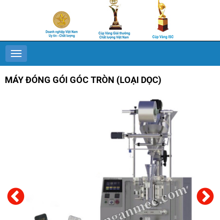
MÁY ĐÓNG GÓI GÓC TRÒN (LOẠI DỌC)