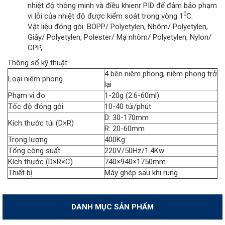
nhiệt độ thông minh và điều khienr PID để đảm bảo phạm
0
vi lỗi của nhiệt độ được kiểm soát trong vòng 1
C.
Vật liệu đóng gói: BOPP/ Polyetylen, Nhôm/ Polyetylen,
Giấy/ Polyetylen, Polester/ Mạ nhôm/ Polyetylen, Nylon/
CPP,...
Thông số kỹ thuật:
4 bên niêm phong, niêm phong trở
Loại niêm phong
lại
Phạm vi đo
1-20g (2.6-60ml)
Tốc độ đóng gói
10-40 túi/phút
D: 30-170mm
Kích thước túi (D×R)
R: 20-60mm
Trọng lượng
400Kg
Tổng công suất
220V/50Hz/1.4Kw
Kích thước (D×R×C)
740×940×1750mm
Thiết bị
Máy ghép sau khi rung
DANH MỤC SẢN PHẨM