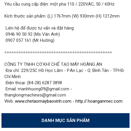
Yêu cầu cung cấp điện: một pha 110 / 220VAC, 50 / 60Hz
Kích thước sản phẩm: (L) 1767mm (W) 930mm (H) 1212mm
Liên hệ để được tư vấn và đặt hàng:
0946 90 50 92 (Ms Vân Anh)
0907 057 161 (Mr Hường)
==============================================
CÔNG TY TNHH CƠ KHÍ CHẾ TẠO MÁY HOÀNG AN
Địa chỉ: 229/25C Hồ Học Lãm - P.An Lạc - Q. Bình Tân - TP.Hồ
Chí Minh
Điện thoại: (84-28) 6287 3898
Email: manhhuong09@gmail.com -
thanglongmachines@gmail.com
Web:
www.chetaomaybaovinh.com
-
http://.hoanganmec.com
DANH MỤC SẢN PHẨM