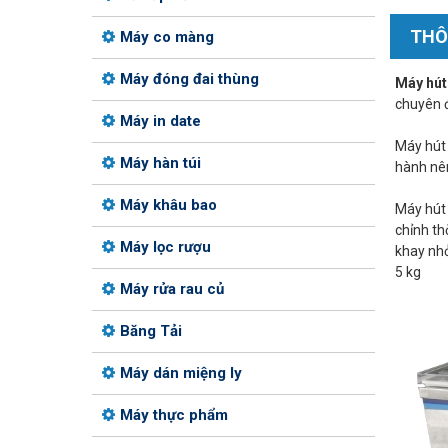
THÔ
Máy co màng
Máy đóng đai thùng
Máy hút
chuyên đ
Máy in date
Máy hút 
Máy hàn túi
hành nên
Máy khâu bao
Máy hút 
chỉnh th
Máy lọc rượu
khay nhỏ
5 kg
Máy rửa rau củ
Băng Tải
Máy dán miệng ly
Máy thực phẩm