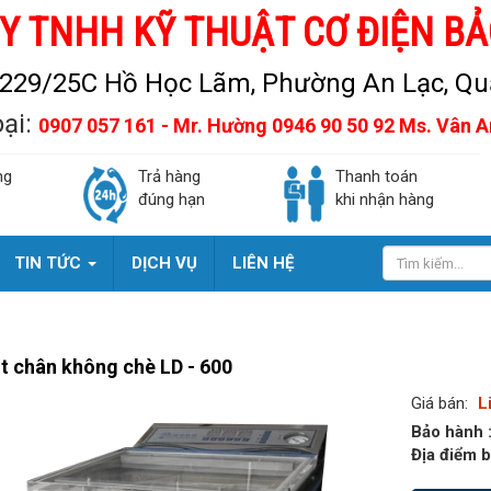
Y TNHH KỸ THUẬT CƠ ĐIỆN BẢ
229/25C Hồ Học Lãm, Phường An Lạc, Quậ
oại:
0907 057 161 - Mr. Hường 0946 90 50 92 Ms. Vân 
ng
Trả hàng
Thanh toán
đúng hạn
khi nhận hàng
TIN TỨC
DỊCH VỤ
LIÊN HỆ
t chân không chè LD - 600
Giá bán:
L
Bảo hành 
Địa điểm b