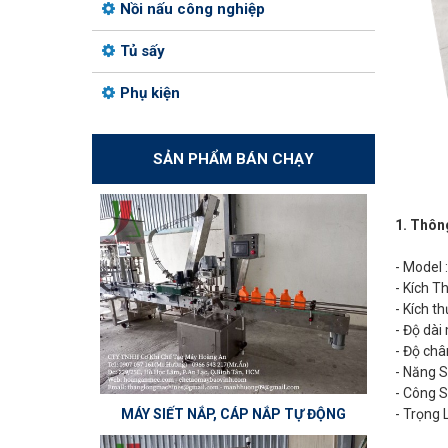
Nồi nấu công nghiệp
Tủ sấy
Phụ kiện
SẢN PHẨM BÁN CHẠY
1. Thôn
- Model 
- Kích 
- Kích t
- Độ dài
- Độ châ
- Năng S
- Công S
MÁY SIẾT NẮP, CÁP NẮP TỰ ĐỘNG
- Trọng 