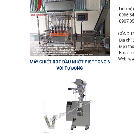
Liên hệ 
0966 543
0907 05
======
CÔNG TY
Địa chỉ:
Điện tho
Email: 
Web:
ww
MÁY CHIẾT RÓT DẦU NHỚT PISTTONG 6
VÒI TỰ ĐỘNG