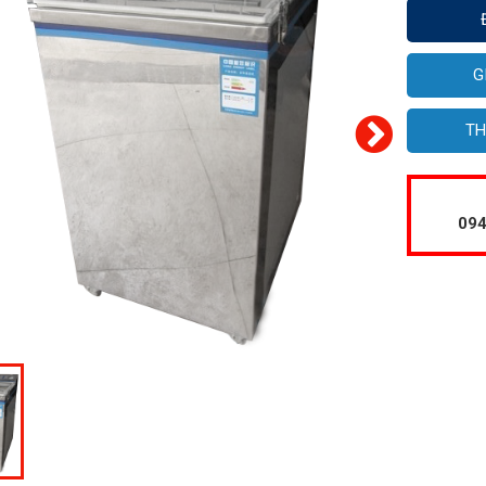
G
TH
094