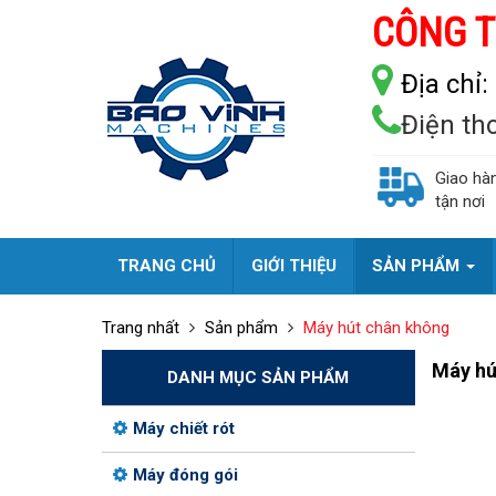
CÔNG T
Địa chỉ:
Điện th
Giao hà
tận nơi
TRANG CHỦ
GIỚI THIỆU
SẢN PHẨM
Trang nhất
Sản phẩm
Máy hút chân không
Máy hú
DANH MỤC SẢN PHẨM
Máy chiết rót
Máy đóng gói