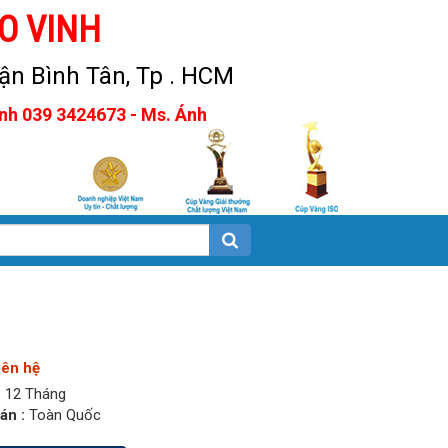
O VINH
n Bình Tân, Tp . HCM
Anh 039 3424673 - Ms. Ánh
iên hệ
:
12 Tháng
án :
Toàn Quốc