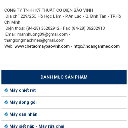
CÔNG TY TNHH KỸ THUẬT CƠ ĐIỆN BẢO VINH
Địa chỉ: 229/25C Hồ Học Lãm - P.An Lạc - Q. Bình Tân - TP.Hồ
Chí Minh
Điện thoại: (84-28) 36202912– Fax: (84-28) 36202913
Email: manhhuong09@gmail.com -
thanglongmachines@gmail.com
Web:
www.chetaomaybaovinh.com
-
http://.hoanganmec.com
DANH MỤC SẢN PHẨM
Máy chiết rót
Máy đóng gói
Máy dán nhãn
Máy siết nắp - Máy rửa chai