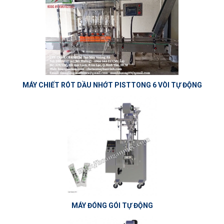
MÁY CHIẾT RÓT DẦU NHỚT PISTTONG 6 VÒI TỰ ĐỘNG
MÁY ĐÓNG GÓI TỰ ĐỘNG