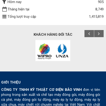
Hôm nay
905
Tháng hiện tại
8,749
Tổng lượt truy cập
1,415,819
KHÁCH HÀNG ĐỐI TÁC
GIỚI THIỆU
CÔNG TY TNHH KỸ THUẬT CƠ ĐIỆN BẢO VINH
đơn vị tiên
phong trong sản xuất và chế tạo máy đóng gói, máy đóng gói
cà phê, máy đóng gói tự động, máy ép ly tự động, máy ép ly
sữa chua, máy chiết rót chuyên nghiệp tại Việt Nam. Với chất