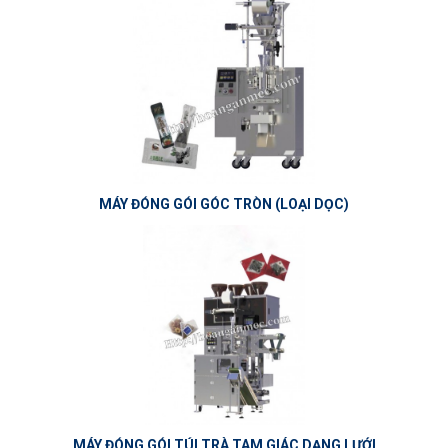
MÁY ĐÓNG GÓI GÓC TRÒN (LOẠI DỌC)
MÁY ĐÓNG GÓI TÚI TRÀ TAM GIÁC DẠNG LƯỚI