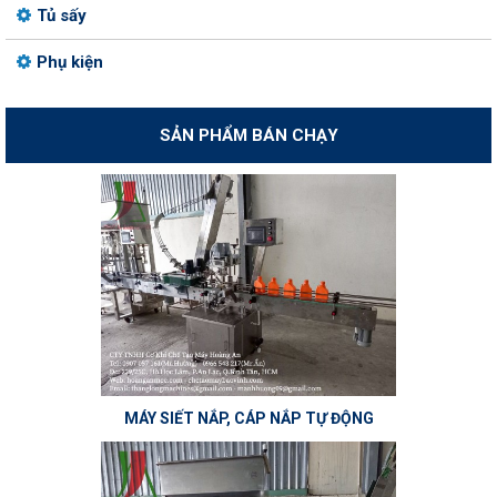
Tủ sấy
Phụ kiện
SẢN PHẨM BÁN CHẠY
MÁY SIẾT NẮP, CÁP NẮP TỰ ĐỘNG