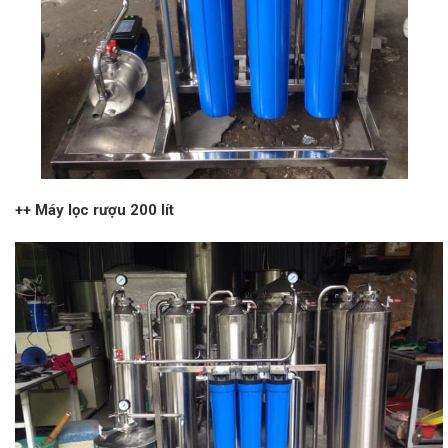
++ Máy lọc rượu 200 lít