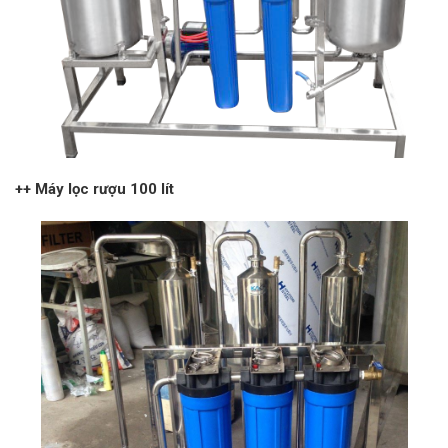
++ Máy lọc rượu 100 lít