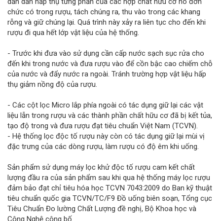
dần dần hấp thụ từng phần của các hợp chất hữu cơ no đơn
chức có trong rượu, tách chúng ra, thu vào trong các khang
rỗng và giữ chúng lại. Quá trình này xảy ra liên tục cho đến khi
rượu đi qua hết lớp vật liệu của hệ thống.
- Trước khi đưa vào sử dụng cần cấp nước sạch sục rửa cho
đến khi trong nước và đưa rượu vào để cồn bậc cao chiếm chỗ
của nước và đẩy nước ra ngoài. Tránh trường hợp vật liệu hấp
thụ giảm nồng độ của rượu.
- Các cột lọc Micro lắp phía ngoài có tác dụng giữ lại các vật
liệu lẫn trong rượu và các thành phần chất hữu cơ đã bị kết tủa,
tạo độ trong và đưa rượu đạt tiêu chuẩn Việt Nam (TCVN).
- Hệ thống lọc độc tố rượu này còn có tác dụng giữ lại mùi vị
đặc trưng của các dòng rượu, làm rượu có độ êm khi uống.
Sản phẩm sử dụng máy lọc khử độc tố rượu cam kết chất
lượng đầu ra của sản phẩm sau khi qua hệ thống máy lọc rượu
đảm bảo đạt chỉ tiêu hóa học TCVN 7043:2009 do Ban kỹ thuật
tiêu chuẩn quốc gia TCVN/TC/F9 Đồ uống biên soạn, Tổng cục
Tiêu Chuẩn Đo lường Chất Lượng đề nghị, Bộ Khoa học và
Công Nghệ công bố.