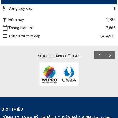
Đang truy cập
1
Hôm nay
1,782
Tháng hiện tại
7,866
Tổng lượt truy cập
1,414,936
KHÁCH HÀNG ĐỐI TÁC
GIỚI THIỆU
CÔNG TY TNHH KỸ THUẬT CƠ ĐIỆN BẢO VINH
đơn vị tiên