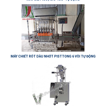
MÁY CHIẾT RÓT DẦU NHỚT PISTTONG 6 VÒI TỰ ĐỘNG