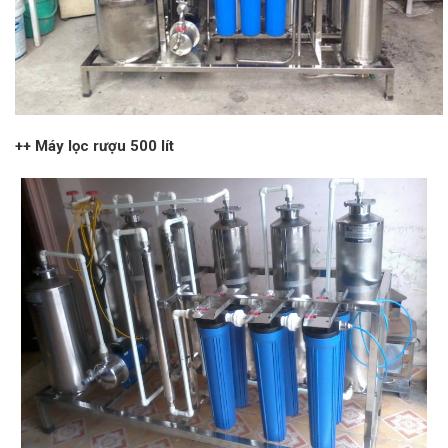
++ Máy lọc rượu 500 lít