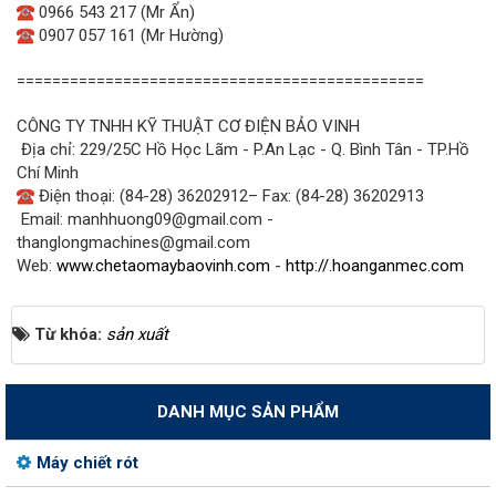
0966 543 217 (Mr Ẩn)
0907 057 161 (Mr Hường)
==============================================
CÔNG TY TNHH KỸ THUẬT CƠ ĐIỆN BẢO VINH
Địa chỉ: 229/25C Hồ Học Lãm - P.An Lạc - Q. Bình Tân - TP.Hồ
Chí Minh
Điện thoại: (84-28) 36202912– Fax: (84-28) 36202913
Email: manhhuong09@gmail.com -
thanglongmachines@gmail.com
Web:
www.chetaomaybaovinh.com
-
http://.hoanganmec.com
Từ khóa:
sản xuất
DANH MỤC SẢN PHẨM
Máy chiết rót