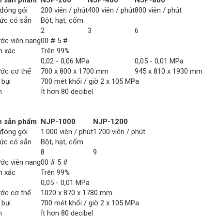
h sản phẩm
NJP-200
NJP-400
NJP-800
đóng gói
200 viên / phút
400 viên / phút
800 viên / phút
ức có sẵn
Bột, hạt, cốm
2
3
6
ước viên nang
00 # 5 #
h xác
Trên 99%
0,02 - 0,06 MPa
0,05 - 0,01 MPa
ước cơ thể
700 x 800 x 1700 mm
945 x 810 x 1930 mm
 bụi
700 mét khối / giờ 2 x 105 MPa
n
Ít hơn 80 decibel
h sản phẩm
NJP-1000
NJP-1200
đóng gói
1.000 viên / phút
1.200 viên / phút
ức có sẵn
Bột, hạt, cốm
8
9
ước viên nang
00 # 5 #
h xác
Trên 99%
0,05 - 0,01 MPa
ước cơ thể
1020 x 870 x 1780 mm
 bụi
700 mét khối / giờ 2 x 105 MPa
n
Ít hơn 80 decibel