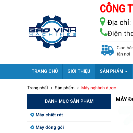
CÔNG T
Địa chỉ:
Điện th
Giao hà
tận nơi
TRANG CHỦ
GIỚI THIỆU
SẢN PHẨM
Trang nhất
Sản phẩm
Máy nghành dược
MÁY Đ
DANH MỤC SẢN PHẨM
Máy chiết rót
Máy đóng gói