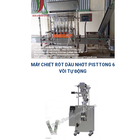
MÁY CHIẾT RÓT DẦU NHỚT PISTTONG 6
VÒI TỰ ĐỘNG