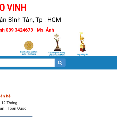
O VINH
n Bình Tân, Tp . HCM
Anh 039 3424673 - Ms. Ánh
iên hệ
:
12 Tháng
án :
Toàn Quốc