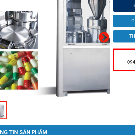
G
TH
094
NG TIN SẢN PHẨM