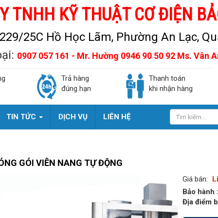
Y TNHH KỸ THUẬT CƠ ĐIỆN BẢ
229/25C Hồ Học Lãm, Phường An Lạc, Quậ
oại:
0907 057 161 - Mr. Hường 0946 90 50 92 Ms. Vân 
ng
Trả hàng
Thanh toán
đúng hạn
khi nhận hàng
TIN TỨC
DỊCH VỤ
LIÊN HỆ
ÓNG GÓI VIÊN NANG TỰ ĐỘNG
Giá bán:
L
Bảo hành 
Địa điểm b