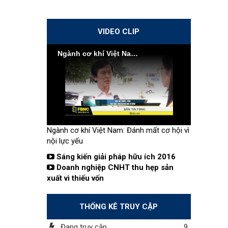
VIDEO CLIP
Ngành cơ khí Việt Nam: Đánh mất cơ hội vì nội lực yếu
Ngành cơ khí Việt Nam: Đánh mất cơ hội vì
nội lực yếu
Sáng kiến giải pháp hữu ích 2016
Doanh nghiệp CNHT thu hẹp sản
xuất vì thiếu vốn
THỐNG KÊ TRUY CẬP
Đang truy cập
9