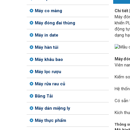
Máy co màng
Chi tiết
Máy đón
khiển P
Máy đóng đai thùng
động tự
dạng hạt
Máy in date
Máy hàn túi
Máy đóng
Máy khâu bao
Viên na
Máy lọc rượu
Kiểm so
Máy rửa rau củ
Hệ thốn
Băng Tải
Có sẵn t
Máy dán miệng ly
Kích th
Máy thực phẩm
Thông số