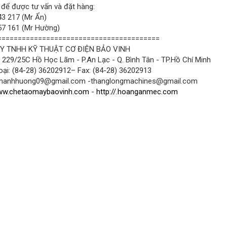
 để được tư vấn và đặt hàng:
3 217 (Mr Ẩn)
7 161 (Mr Hường)
========================================
Y TNHH KỸ THUẬT CƠ ĐIỆN BẢO VINH
: 229/25C Hồ Học Lãm - P.An Lạc - Q. Bình Tân - TP.Hồ Chí Minh
oại: (84-28) 36202912– Fax: (84-28) 36202913
 manhhuong09@gmail.com -thanglongmachines@gmail.com
w.chetaomaybaovinh.com
-
http://.hoanganmec.com