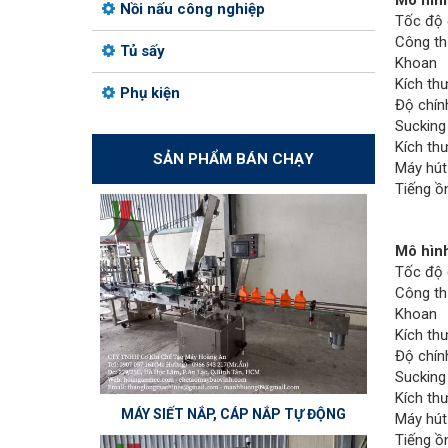
Mô hìn
Nồi nấu công nghiệp
Tốc độ 
Công th
Tủ sấy
Khoan
Kích th
Phụ kiện
Độ chín
Sucking
Kích th
SẢN PHẨM BÁN CHẠY
Máy hút
Tiếng ồ
Mô hìn
Tốc độ 
Công th
Khoan
Kích th
Độ chín
Sucking
Kích th
MÁY SIẾT NẮP, CÁP NẮP TỰ ĐỘNG
Máy hút
Tiếng ồ