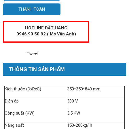
THANH TOÁN
HOTLINE ĐẶT HÀNG
0946 90 50 92 ( Ms Vân Anh)
Tweet
THÔNG TIN SẢN PHẨM
Kích thước (DxRxC)
350*350*840 mm
Điện áp
380 V
Công suất (KW)
3.5 KW
Năng suất
150-200kg/ h