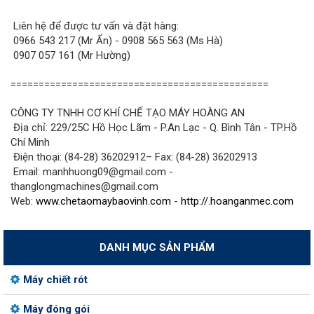
Liên hệ để được tư vấn và đặt hàng:
0966 543 217 (Mr Ẩn) - 0908 565 563 (Ms Hà)
0907 057 161 (Mr Hường)
==============================================
CÔNG TY TNHH CƠ KHÍ CHẾ TẠO MÁY HOÀNG AN
Địa chỉ: 229/25C Hồ Học Lãm - P.An Lạc - Q. Bình Tân - TP.Hồ
Chí Minh
Điện thoại: (84-28) 36202912– Fax: (84-28) 36202913
Email: manhhuong09@gmail.com -
thanglongmachines@gmail.com
Web:
www.chetaomaybaovinh.com
-
http://.hoanganmec.com
DANH MỤC SẢN PHẨM
Máy chiết rót
Máy đóng gói