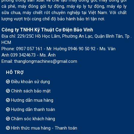
phong trong sản xuất và chế tạo máy đóng gói, máy đóng gói
cà phê, máy đóng gói tự động, máy ép ly tự động, máy ép ly
sữa chua, máy chiết rót chuyên nghiệp tại Việt Nam. Với chất
lượng vượt trội cùng chế độ bảo hành bảo trì tận nơi.
Công ty TNHH Kỹ Thuật Cơ Điện Bảo Vinh
Địa chỉ: 229/25C Hồ Học Lãm, Phường An Lạc, Quận Bình Tân, Tp .
HCM
Phone: 0907 057 161 - Mr. Hường 0946 90 50 92 - Ms. Vân
Anh 039 3424673 - Ms. Ánh
Email: thanglongmachines@gmail.com
HỖ TRỢ
Điều khoản sử dụng
Chính sách bảo mật
Hướng dẫn mua hàng
Hướng dẫn thanh toán
Chăm sóc khách hàng
Hình thức mua hàng - Thanh toán