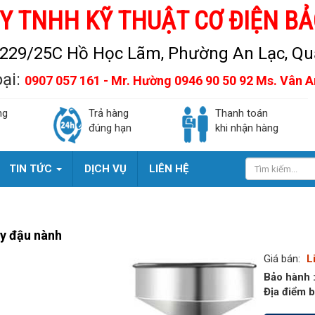
Y TNHH KỸ THUẬT CƠ ĐIỆN BẢ
229/25C Hồ Học Lãm, Phường An Lạc, Quậ
oại:
0907 057 161 - Mr. Hường 0946 90 50 92 Ms. Vân 
ng
Trả hàng
Thanh toán
đúng hạn
khi nhận hàng
TIN TỨC
DỊCH VỤ
LIÊN HỆ
y đậu nành
Giá bán:
L
Bảo hành 
Địa điểm b