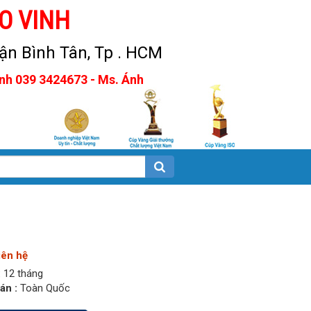
O VINH
n Bình Tân, Tp . HCM
Anh 039 3424673 - Ms. Ánh
iên hệ
:
12 tháng
án :
Toàn Quốc