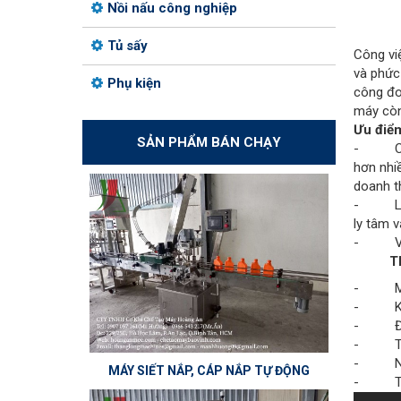
Nồi nấu công nghiệp
Tủ sấy
Công việ
và phức
Phụ kiện
công đo
máy còn
Ưu điểm
SẢN PHẨM BÁN CHẠY
- Công 
hơn nhiề
doanh th
- Lọc s
ly tâm v
- Vệ si
T
- Mod
- Kích 
- Điện
- Tốc 
- Năng
MÁY SIẾT NẮP, CÁP NẮP TỰ ĐỘNG
- Trọn