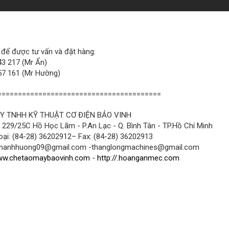
 để được tư vấn và đặt hàng:
3 217 (Mr Ẩn)
7 161 (Mr Hường)
========================================
Y TNHH KỸ THUẬT CƠ ĐIỆN BẢO VINH
: 229/25C Hồ Học Lãm - P.An Lạc - Q. Bình Tân - TP.Hồ Chí Minh
oại: (84-28) 36202912– Fax: (84-28) 36202913
 manhhuong09@gmail.com -thanglongmachines@gmail.com
w.chetaomaybaovinh.com
-
http://.hoanganmec.com