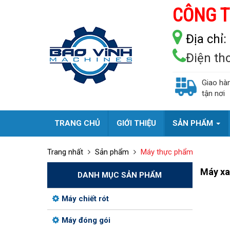
CÔNG T
Địa chỉ:
Điện th
Giao hà
tận nơi
TRANG CHỦ
GIỚI THIỆU
SẢN PHẨM
Trang nhất
Sản phẩm
Máy thực phẩm
Máy xa
DANH MỤC SẢN PHẨM
Máy chiết rót
Máy đóng gói