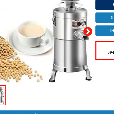
G
TH
094