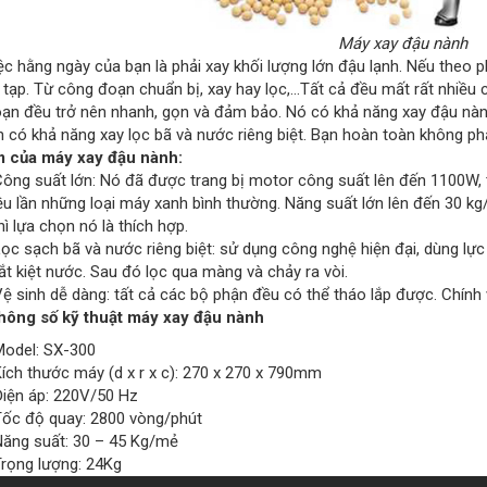
Máy xay đậu nành
c hằng ngày của bạn là phải xay khối lượng lớn đậu lạnh. Nếu theo p
 tạp. Từ công đoạn chuẩn bị, xay hay lọc,…Tất cả đều mất rất nhiều
ạn đều trở nên nhanh, gọn và đảm bảo. Nó có khả năng xay đậu nàn
 có khả năng xay lọc bã và nước riêng biệt. Bạn hoàn toàn không phả
 của máy xay đậu nành:
suất lớn: Nó đã được trang bị motor công suất lên đến 1100W, t
u lần những loại máy xanh bình thường. Năng suất lớn lên đến 30 kg/
ì lựa chọn nó là thích hợp.
ạch bã và nước riêng biệt: sử dụng công nghệ hiện đại, dùng lực é
ắt kiệt nước. Sau đó lọc qua màng và chảy ra vòi.
nh dễ dàng: tất cả các bộ phận đều có thể tháo lắp được. Chính vì
hông số kỹ thuật máy xay đậu nành
el: SX-300
thước máy (d x r x c): 270 x 270 x 790mm
 áp: 220V/50 Hz
độ quay: 2800 vòng/phút
 suất: 30 – 45 Kg/mẻ
g lượng: 24Kg