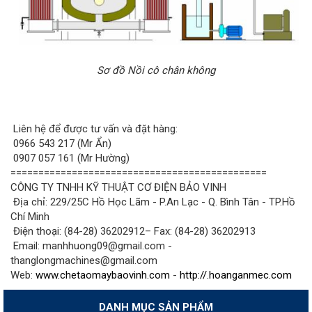
Sơ đồ Nồi cô chân không
Liên hệ để được tư vấn và đặt hàng:
0966 543 217 (Mr Ẩn)
0907 057 161 (Mr Hường)
==============================================
CÔNG TY TNHH KỸ THUẬT CƠ ĐIỆN BẢO VINH
Địa chỉ: 229/25C Hồ Học Lãm - P.An Lạc - Q. Bình Tân - TP.Hồ
Chí Minh
Điện thoại: (84-28) 36202912– Fax: (84-28) 36202913
Email: manhhuong09@gmail.com -
thanglongmachines@gmail.com
Web:
www.chetaomaybaovinh.com
-
http://.hoanganmec.com
DANH MỤC SẢN PHẨM