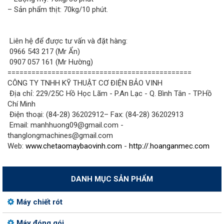
– Sản phẩm thịt: 70kg/10 phút.
Liên hệ để được tư vấn và đặt hàng:
0966 543 217 (Mr Ẩn)
0907 057 161 (Mr Hường)
==============================================
CÔNG TY TNHH KỸ THUẬT CƠ ĐIỆN BẢO VINH
Địa chỉ: 229/25C Hồ Học Lãm - P.An Lạc - Q. Bình Tân - TP.Hồ
Chí Minh
Điện thoại: (84-28) 36202912– Fax: (84-28) 36202913
Email: manhhuong09@gmail.com -
thanglongmachines@gmail.com
Web:
www.chetaomaybaovinh.com
-
http://.hoanganmec.com
DANH MỤC SẢN PHẨM
Máy chiết rót
Máy đóng gói