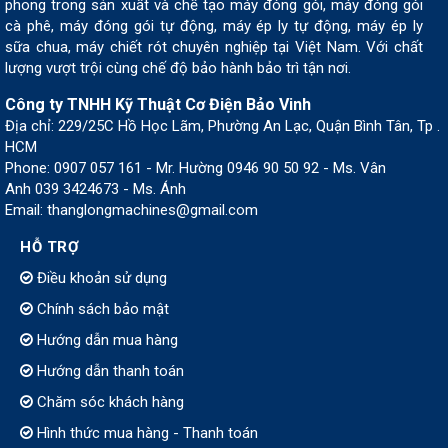
phong trong sản xuất và chế tạo máy đóng gói, máy đóng gói
cà phê, máy đóng gói tự động, máy ép ly tự động, máy ép ly
sữa chua, máy chiết rót chuyên nghiệp tại Việt Nam. Với chất
lượng vượt trội cùng chế độ bảo hành bảo trì tận nơi.
Công ty TNHH Kỹ Thuật Cơ Điện Bảo Vinh
Địa chỉ: 229/25C Hồ Học Lãm, Phường An Lạc, Quận Bình Tân, Tp .
HCM
Phone: 0907 057 161 - Mr. Hường 0946 90 50 92 - Ms. Vân
Anh 039 3424673 - Ms. Ánh
Email: thanglongmachines@gmail.com
HỖ TRỢ
Điều khoản sử dụng
Chính sách bảo mật
Hướng dẫn mua hàng
Hướng dẫn thanh toán
Chăm sóc khách hàng
Hình thức mua hàng - Thanh toán