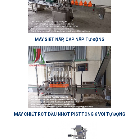
MÁY SIẾT NẮP, CÁP NẮP TỰ ĐỘNG
MÁY CHIẾT RÓT DẦU NHỚT PISTTONG 6 VÒI TỰ ĐỘNG