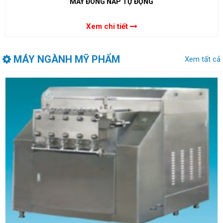
MÁY ĐÓNG NẮP TỰ ĐỘNG
Xem chi tiết
MÁY NGÀNH MỸ PHẨM
Xem tất cả