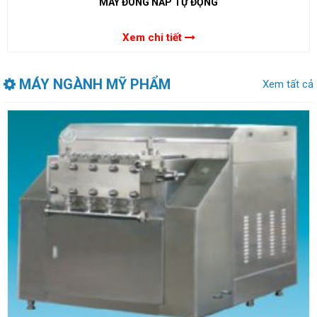
MÁY ĐÓNG NẮP TỰ ĐỘNG
Xem chi tiết
MÁY NGÀNH MỸ PHẨM
Xem tất cả