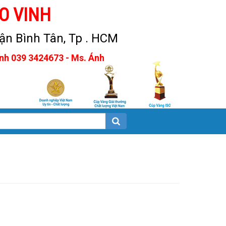
O VINH
n Bình Tân, Tp . HCM
Anh 039 3424673 - Ms. Ánh