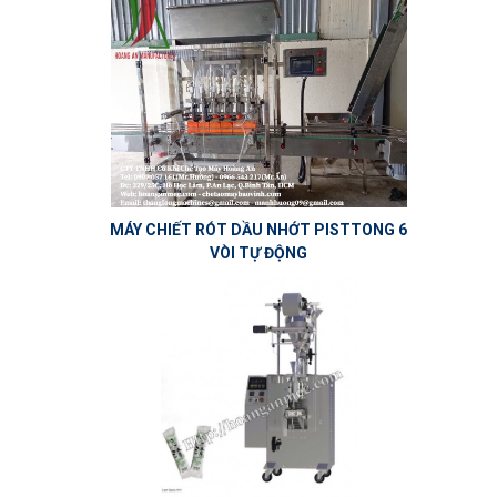
MÁY CHIẾT RÓT DẦU NHỚT PISTTONG 6
VÒI TỰ ĐỘNG