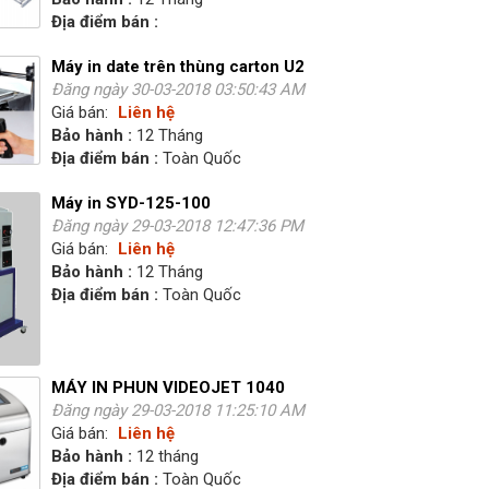
Địa điểm bán :
Máy in date trên thùng carton U2
Đăng ngày 30-03-2018 03:50:43 AM
Giá bán:
Liên hệ
Bảo hành :
12 Tháng
Địa điểm bán :
Toàn Quốc
Máy in SYD-125-100
Đăng ngày 29-03-2018 12:47:36 PM
Giá bán:
Liên hệ
Bảo hành :
12 Tháng
Địa điểm bán :
Toàn Quốc
MÁY IN PHUN VIDEOJET 1040
Đăng ngày 29-03-2018 11:25:10 AM
Giá bán:
Liên hệ
Bảo hành :
12 tháng
Địa điểm bán :
Toàn Quốc