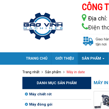
CÔNG T
Địa chỉ:
Điện th
Giao hà
tận nơi
TRANG CHỦ
GIỚI THIỆU
SẢN PHẨM
Trang nhất
Sản phẩm
Máy in date
MÁY IN
DANH MỤC SẢN PHẨM
Máy chiết rót
Máy đóng gói