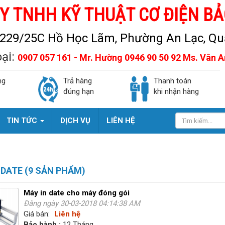
Y TNHH KỸ THUẬT CƠ ĐIỆN BẢ
229/25C Hồ Học Lãm, Phường An Lạc, Quậ
oại:
0907 057 161 - Mr. Hường 0946 90 50 92 Ms. Vân 
ng
Trả hàng
Thanh toán
đúng hạn
khi nhận hàng
TIN TỨC
DỊCH VỤ
LIÊN HỆ
 DATE (9 SẢN PHẨM)
Máy in date cho máy đóng gói
Đăng ngày 30-03-2018 04:14:38 AM
Giá bán:
Liên hệ
Bảo hành :
12 Tháng