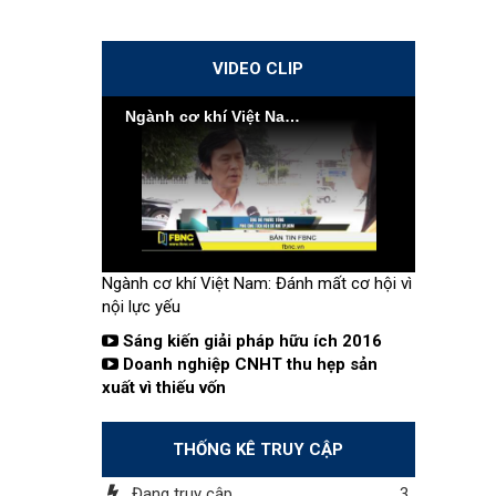
VIDEO CLIP
Ngành cơ khí Việt Nam: Đánh mất cơ hội vì nội lực yếu
Ngành cơ khí Việt Nam: Đánh mất cơ hội vì
nội lực yếu
Sáng kiến giải pháp hữu ích 2016
Doanh nghiệp CNHT thu hẹp sản
xuất vì thiếu vốn
THỐNG KÊ TRUY CẬP
Đang truy cập
3