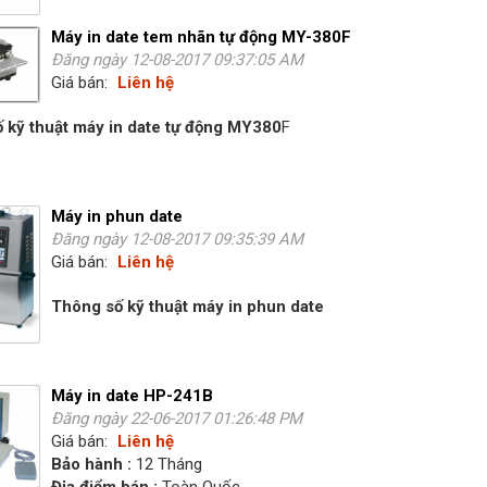
Máy in date tem nhãn tự động MY-380F
Đăng ngày 12-08-2017 09:37:05 AM
Giá bán:
Liên hệ
 kỹ thuật máy in date tự động MY380
F
Máy in phun date
Đăng ngày 12-08-2017 09:35:39 AM
Giá bán:
Liên hệ
Thông số kỹ thuật máy in phun date
Máy in date HP-241B
Đăng ngày 22-06-2017 01:26:48 PM
Giá bán:
Liên hệ
Bảo hành :
12 Tháng