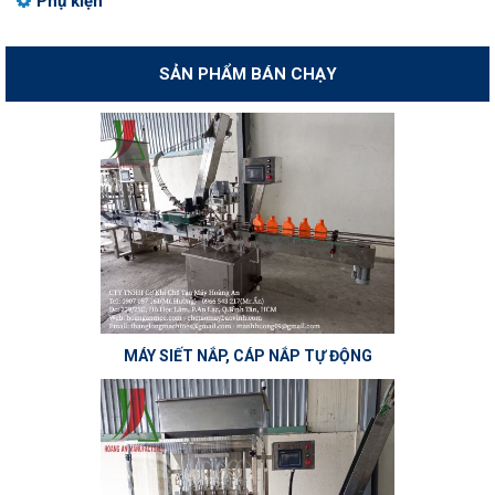
Phụ kiện
SẢN PHẨM BÁN CHẠY
MÁY SIẾT NẮP, CÁP NẮP TỰ ĐỘNG