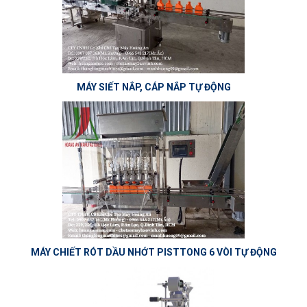
MÁY SIẾT NẮP, CÁP NẮP TỰ ĐỘNG
MÁY CHIẾT RÓT DẦU NHỚT PISTTONG 6 VÒI TỰ ĐỘNG