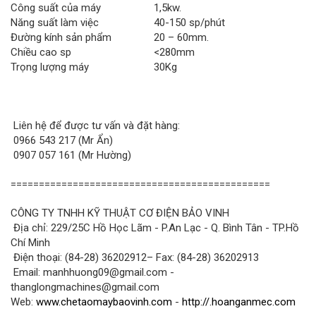
Công suất của máy
1,5kw.
Năng suất làm việc
40-150 sp/phút
Đường kính sản phẩm
20 – 60mm.
Chiều cao sp
<280mm
Trọng lượng máy
30Kg
Liên hệ để được tư vấn và đặt hàng:
0966 543 217 (Mr Ẩn)
0907 057 161 (Mr Hường)
==============================================
CÔNG TY TNHH KỸ THUẬT CƠ ĐIỆN BẢO VINH
Địa chỉ: 229/25C Hồ Học Lãm - P.An Lạc - Q. Bình Tân - TP.Hồ
Chí Minh
Điện thoại: (84-28) 36202912– Fax: (84-28) 36202913
Email: manhhuong09@gmail.com -
thanglongmachines@gmail.com
Web:
www.chetaomaybaovinh.com
-
http://.hoanganmec.com