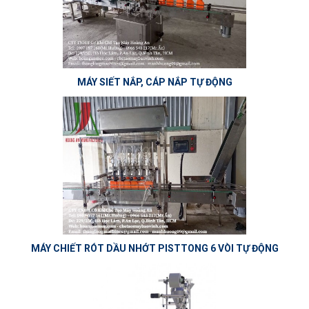
MÁY SIẾT NẮP, CÁP NẮP TỰ ĐỘNG
MÁY CHIẾT RÓT DẦU NHỚT PISTTONG 6 VÒI TỰ ĐỘNG