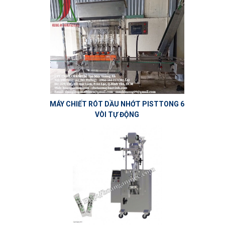
MÁY CHIẾT RÓT DẦU NHỚT PISTTONG 6
VÒI TỰ ĐỘNG