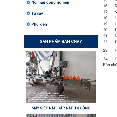
15
M
Nồi nấu công nghiệp
16
R
17
V
Tủ sấy
18
L
19
L
Phụ kiện
20
Đ
21
M
SẢN PHẨM BÁN CHẠY
22
Đ
23
H
24
H
Bồn chứ
MÁY SIẾT NẮP, CÁP NẮP TỰ ĐỘNG