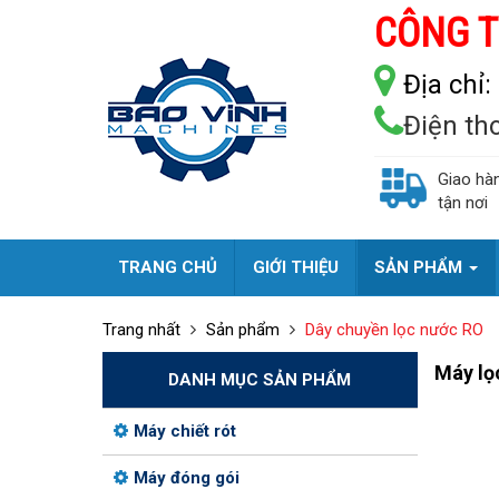
CÔNG T
Địa chỉ:
Điện th
Giao hà
tận nơi
TRANG CHỦ
GIỚI THIỆU
SẢN PHẨM
Trang nhất
Sản phẩm
Dây chuyền lọc nước RO
Máy lọc
DANH MỤC SẢN PHẨM
Máy chiết rót
Máy đóng gói