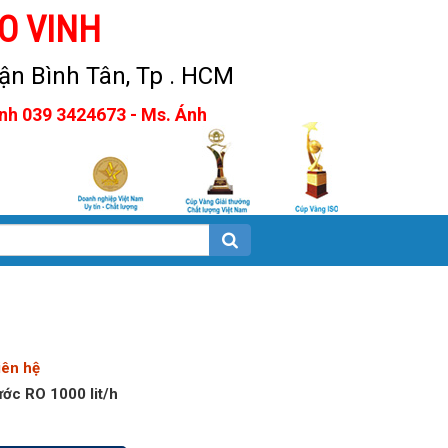
O VINH
n Bình Tân, Tp . HCM
Anh 039 3424673 - Ms. Ánh
iên hệ
ước RO 1000 lit/h