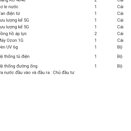
àng RO 4040
2
Cái
ơ le nước
1
Cái
an điện từ
1
Cái
ưu lượng kế 5G
1
Cái
ưu lượng kế 5G
1
Cái
ồng hồ áp lực
2
Cái
áy Ozon 1G
1
Cái
èn UV 6g
1
Bộ
ệ thống tủ điện
1
Bộ
ệ thống đường ống
1
Bộ
a nước đầu vào và đầu ra : Chủ đầu tư