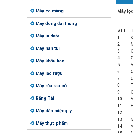
Máy co màng
Máy lọc
Máy đóng đai thùng
STT
T
Máy in date
1
K
2
M
Máy hàn túi
3
C
4
C
Máy khâu bao
5
V
6
C
Máy lọc rượu
7
C
8
T
Máy rửa rau củ
9
C
Băng Tải
10
V
11
H
Máy dán miệng ly
12
T
13
M
Máy thực phẩm
14
V