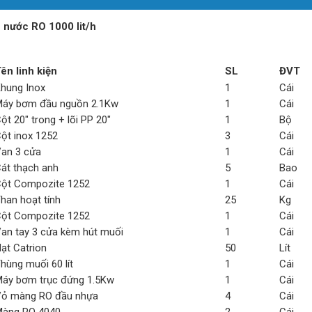
 nước RO 1000 lit/h
ên linh kiện
SL
ĐVT
hung Inox
1
Cái
áy bơm đầu nguồn 2.1Kw
1
Cái
ột 20" trong + lõi PP 20"
1
Bộ
ột inox 1252
3
Cái
an 3 cửa
1
Cái
át thạch anh
5
Bao
ột Compozite 1252
1
Cái
han hoạt tính
25
Kg
ột Compozite 1252
1
Cái
an tay 3 cửa kèm hút muối
1
Cái
ạt Catrion
50
Lít
hùng muối 60 lít
1
Cái
áy bơm trục đứng 1.5Kw
1
Cái
ỏ màng RO đầu nhựa
4
Cái