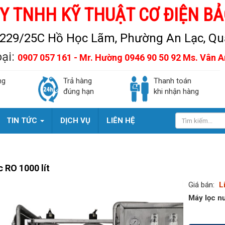
Y TNHH KỸ THUẬT CƠ ĐIỆN BẢ
229/25C Hồ Học Lãm, Phường An Lạc, Quậ
oại:
0907 057 161 - Mr. Hường 0946 90 50 92 Ms. Vân 
ng
Trả hàng
Thanh toán
đúng hạn
khi nhận hàng
TIN TỨC
DỊCH VỤ
LIÊN HỆ
 RO 1000 lít
Giá bán:
L
Máy lọc n