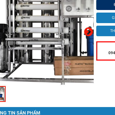
G
TH
094
NG TIN SẢN PHẨM