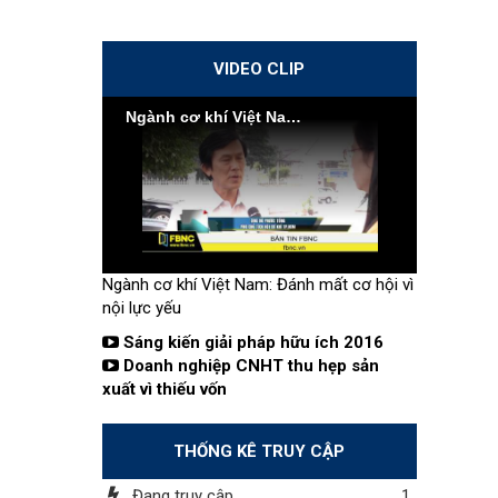
VIDEO CLIP
Ngành cơ khí Việt Nam: Đánh mất cơ hội vì nội lực yếu
Ngành cơ khí Việt Nam: Đánh mất cơ hội vì
nội lực yếu
Sáng kiến giải pháp hữu ích 2016
Doanh nghiệp CNHT thu hẹp sản
xuất vì thiếu vốn
THỐNG KÊ TRUY CẬP
Đang truy cập
1