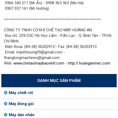
0966 543 217 (Mr Ẩn) - 0908 565 563 (Ms Hà)
0907 057 161 (Mr Hường)
==============================================
CÔNG TY TNHH CƠ KHÍ CHẾ TẠO MÁY HOÀNG AN
Địa chỉ: 229/25C Hồ Học Lãm - P.An Lạc - Q. Bình Tân - TP.Hồ
Chí Minh
Điện thoại: (84-28) 36202912– Fax: (84-28) 36202913
Email: manhhuong09@gmail.com -
thanglongmachines@gmail.com
Web:
www.chetaomaybaovinh.com
-
http://.hoanganmec.com
DANH MỤC SẢN PHẨM
Máy chiết rót
Máy đóng gói
Máy dán nhãn