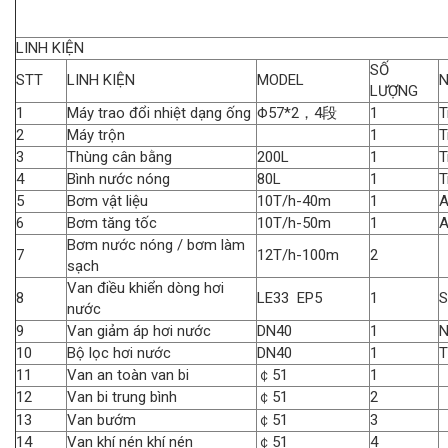
LINH KIỆN
SỐ
STT
LINH KIỆN
MODEL
LƯỢNG
1
Máy trao đổi nhiệt dạng ống
Φ57*2，4段
1
T
2
Máy trộn
1
T
3
Thùng cân bằng
200L
1
T
4
Bình nước nóng
80L
1
T
5
Bơm vật liệu
10T/h-40m
1
6
Bơm tăng tốc
10T/h-50m
1
Bơm nước nóng / bơm làm
7
12T/h-100m
2
sạch
Van điều khiển dòng hơi
8
LE33 EP5
1
S
nước
9
Van giảm áp hơi nước
DN40
1
N
10
Bộ lọc hơi nước
DN40
1
T
11
Van an toàn van bi
￠51
1
12
Van bi trung bình
￠51
2
13
Van bướm
￠51
3
14
Van khí nén khí nén
￠51
4