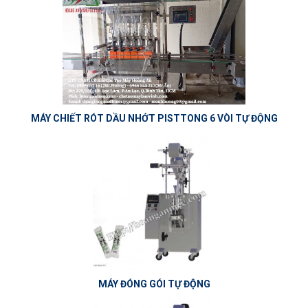
MÁY CHIẾT RÓT DẦU NHỚT PISTTONG 6 VÒI TỰ ĐỘNG
MÁY ĐÓNG GÓI TỰ ĐỘNG