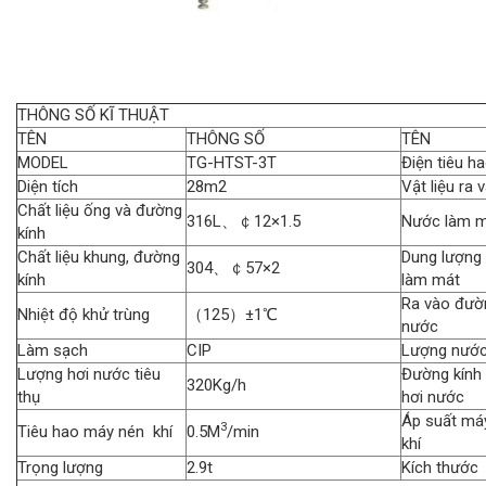
THÔNG SỐ KĨ THUẬT
TÊN
THÔNG SỐ
TÊN
MODEL
TG-HTST-3T
Điện tiêu h
Diện tích
28m2
Vật liệu ra 
Chất liệu ống và đường
316L、￠12×1.5
Nước làm 
kính
Chất liệu khung, đường
Dung lượng
304、￠57×2
kính
làm mát
Ra vào đườ
Nhiệt độ khử trùng
（125）±1℃
nước
Làm sạch
CIP
Lượng nướ
Lượng hơi nước tiêu
Đường kính
320Kg/h
thụ
hơi nước
Áp suất má
3
Tiêu hao máy nén khí
0.5M
/min
khí
Trọng lượng
2.9t
Kích thước