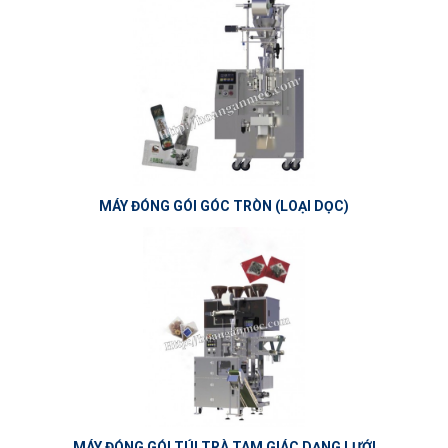
MÁY ĐÓNG GÓI GÓC TRÒN (LOẠI DỌC)
MÁY ĐÓNG GÓI TÚI TRÀ TAM GIÁC DẠNG LƯỚI