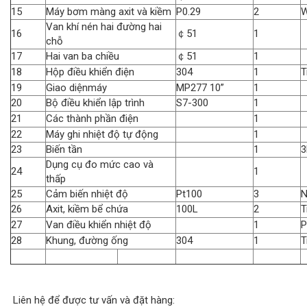
15
Máy bơm màng axit và kiềm
P0.29
2
W
Van khí nén hai đường hai
16
￠51
1
chỗ
17
Hai van ba chiều
￠51
1
18
Hộp điều khiển điện
304
1
T
19
Giao diệnmáy
MP277 10”
1
20
Bộ điều khiển lập trình
S7-300
1
21
Các thành phần điện
1
22
Máy ghi nhiệt độ tự động
1
23
Biến tần
1
Dụng cụ đo mức cao và
24
1
thấp
25
Cảm biến nhiệt độ
Pt100
3
N
26
Axit, kiềm bể chứa
100L
2
T
27
Van điều khiển nhiệt độ
1
P
28
Khung, đường ống
304
1
T
Liên hệ để được tư vấn và đặt hàng: