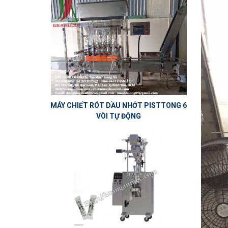
MÁY CHIẾT RÓT DẦU NHỚT PISTTONG 6
VÒI TỰ ĐỘNG