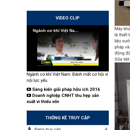
VIDEO CLIP
Máy khử 
Ngành cơ khí Việt Nam: Đánh mất cơ hội vì nội lực yếu
là thiết
liệu sưở
pháp và 
động độ
Sữa tiệt
Ngành cơ khí Việt Nam: Đánh mất cơ hội vì
nội lực yếu
Sáng kiến giải pháp hữu ích 2016
Doanh nghiệp CNHT thu hẹp sản
xuất vì thiếu vốn
THỐNG KÊ TRUY CẬP
Đang truy cập
4