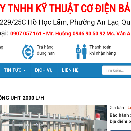
Y TNHH KỸ THUẬT CƠ ĐIỆN BẢ
229/25C Hồ Học Lãm, Phường An Lạc, Quậ
oại:
0907 057 161 - Mr. Hường 0946 90 50 92 Ms. Vân 
ng
Trả hàng
Thanh toán
đúng hạn
khi nhận hàng
TIN TỨC
DỊCH VỤ
LIÊN HỆ
ỐNG UHT 2000 L/H
Giá bán:
L
Bảo hành 
Địa điểm b