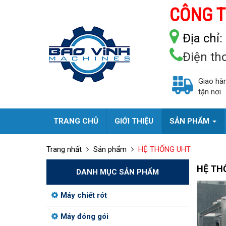
CÔNG T
Địa chỉ:
Điện th
Giao hà
tận nơi
TRANG CHỦ
GIỚI THIỆU
SẢN PHẨM
Trang nhất
Sản phẩm
HỆ THỐNG UHT
HỆ TH
DANH MỤC SẢN PHẨM
Máy chiết rót
Máy đóng gói