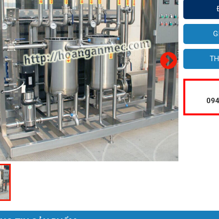
G
TH
094