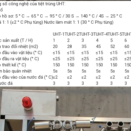
g số công nghệ của tiệt trùng UHT:
số
ộ hồ sơ: 5 ° C → 65 ° C → 95 ° C / 30 S → 140 ° C / 4S → 25 ° C
1: 1 (≤2 ° C Phụ tùng) Nước làm mát 1: 1 (30 ° C Phụ tùng)
UHT-1T
UHT-2T
UHT-3T
UHT-4T
UHT-5T
UH
 sản xuất (T / H)
1
2
3
4
5
6
h trao đổi nhiệt (m2)
20
28
35
45
52
60
 đầu vào vật liệu (° C)
≤15
≤15
≤15
≤15
≤15
≤1
 đầu ra vật liệu (° C)
≤25
≤25
≤25
≤25
≤25
≤2
 thiết kế (° C)
150
150
150
150
150
15
an bảo quản nhiệt
5s
5s
5s
5s
5s
5s
ộ đầu vào của nước đá (° C)
≤2
≤2
≤2
≤2
≤2
≤2
ước đá
3
3
3
3
3
3