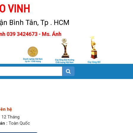
O VINH
n Bình Tân, Tp . HCM
Anh 039 3424673 - Ms. Ánh
iên hệ
:
12 Tháng
án :
Toàn Quốc