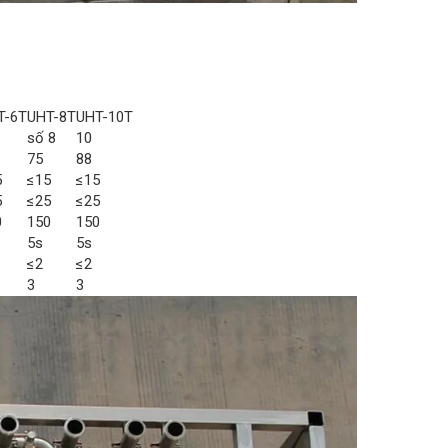
T-6T
UHT-8T
UHT-10T
số 8
10
75
88
5
≤15
≤15
5
≤25
≤25
0
150
150
5s
5s
≤2
≤2
3
3