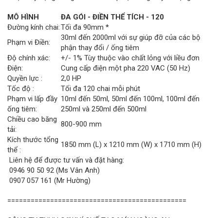
MÔ HÌNH
ĐA GÓI - ĐIỀN THỂ TÍCH - 120
Đường kính chai:
Tối đa 90mm *
30ml đến 2000ml với sự giúp đỡ của các bộ
Phạm vi Điền:
phận thay đổi / ống tiêm
Độ chính xác:
+/- 1% Tùy thuộc vào chất lỏng với liều đơn
Điện:
Cung cấp điện một pha 220 VAC (50 Hz)
Quyền lực :
2,0 HP
Tốc độ :
Tối đa 120 chai mỗi phút
Phạm vi lấp đầy
10ml đến 50ml, 50ml đến 100ml, 100ml đến
ống tiêm:
250ml và 250ml đến 500ml
Chiều cao băng
800-900 mm
tải:
Kích thước tổng
1850 mm (L) x 1210 mm (W) x 1710 mm (H)
thể :
Liên hệ để được tư vấn và đặt hàng:
0946 90 50 92 (Ms Vân Anh)
0907 057 161 (Mr Hường)
==============================================