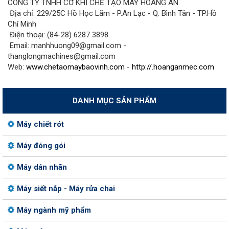
CÔNG TY TNHH CƠ KHÍ CHẾ TẠO MÁY HOÀNG AN
Địa chỉ: 229/25C Hồ Học Lãm - P.An Lạc - Q. Bình Tân - TP.Hồ
Chí Minh
Điện thoại: (84-28) 6287 3898
Email: manhhuong09@gmail.com -
thanglongmachines@gmail.com
Web:
www.chetaomaybaovinh.com
-
http://.hoanganmec.com
DANH MỤC SẢN PHẨM
Máy chiết rót
Máy đóng gói
Máy dán nhãn
Máy siết nắp - Máy rửa chai
Máy ngành mỹ phẩm