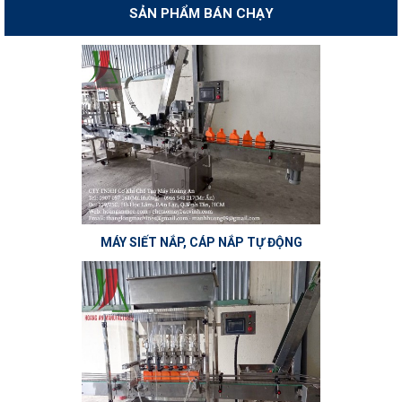
SẢN PHẨM BÁN CHẠY
MÁY SIẾT NẮP, CÁP NẮP TỰ ĐỘNG