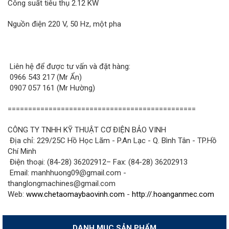
Công suất tiêu thụ 2.12 KW
Nguồn điện 220 V, 50 Hz, một pha
Liên hệ để được tư vấn và đặt hàng:
0966 543 217 (Mr Ẩn)
0907 057 161 (Mr Hường)
==============================================
CÔNG TY TNHH KỸ THUẬT CƠ ĐIỆN BẢO VINH
Địa chỉ: 229/25C Hồ Học Lãm - P.An Lạc - Q. Bình Tân - TP.Hồ
Chí Minh
Điện thoại: (84-28) 36202912– Fax: (84-28) 36202913
Email: manhhuong09@gmail.com -
thanglongmachines@gmail.com
Web:
www.chetaomaybaovinh.com
-
http://.hoanganmec.com
DANH MỤC SẢN PHẨM