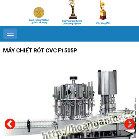
MÁY CHIẾT RÓT CVC F1505P