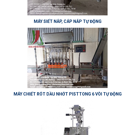
MÁY SIẾT NẮP, CÁP NẮP TỰ ĐỘNG
MÁY CHIẾT RÓT DẦU NHỚT PISTTONG 6 VÒI TỰ ĐỘNG