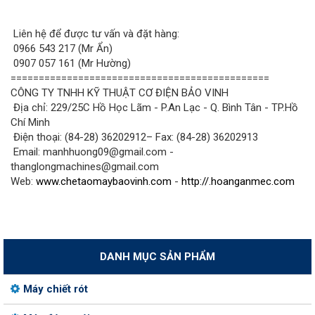
Liên hệ để được tư vấn và đặt hàng:
0966 543 217 (Mr Ẩn)
0907 057 161 (Mr Hường)
==============================================
CÔNG TY TNHH KỸ THUẬT CƠ ĐIỆN BẢO VINH
Địa chỉ: 229/25C Hồ Học Lãm - P.An Lạc - Q. Bình Tân - TP.Hồ
Chí Minh
Điện thoại: (84-28) 36202912– Fax: (84-28) 36202913
Email: manhhuong09@gmail.com -
thanglongmachines@gmail.com
Web:
www.chetaomaybaovinh.com
-
http://.hoanganmec.com
DANH MỤC SẢN PHẨM
Máy chiết rót