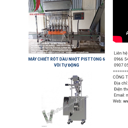
Liên hệ
0966 54
MÁY CHIẾT RÓT DẦU NHỚT PISTTONG 6
0907 05
VÒI TỰ ĐỘNG
======
CÔNG T
Địa chỉ
Điện th
Email:
Web:
ww