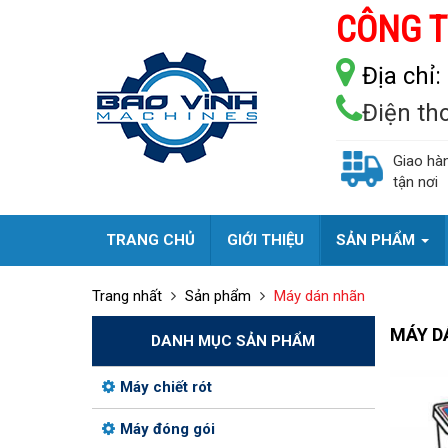
CÔNG T
Địa chỉ:
Điện th
Giao hà
tận nơi
TRANG CHỦ
GIỚI THIỆU
SẢN PHẨM
Trang nhất
Sản phẩm
Máy dán nhãn
MÁY D
DANH MỤC SẢN PHẨM
Máy chiết rót
Máy đóng gói