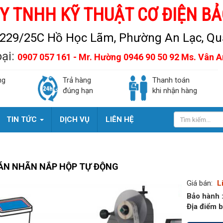
Y TNHH KỸ THUẬT CƠ ĐIỆN BẢ
229/25C Hồ Học Lãm, Phường An Lạc, Quậ
oại:
0907 057 161 - Mr. Hường 0946 90 50 92 Ms. Vân 
ng
Trả hàng
Thanh toán
đúng hạn
khi nhận hàng
TIN TỨC
DỊCH VỤ
LIÊN HỆ
ÁN NHÃN NẮP HỘP TỰ ĐỘNG
Giá bán:
L
Bảo hành 
Địa điểm b