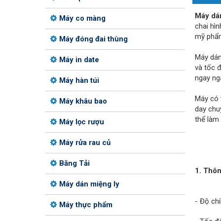
Máy dá
Máy co màng
chai hìn
mỹ phẩm
Máy đóng đai thùng
Máy dán
Máy in date
và tốc 
ngay ng
Máy hàn túi
Máy có 
Máy khâu bao
day chu
thể làm 
Máy lọc rượu
Máy rửa rau củ
Băng Tải
1. Thôn
Máy dán miệng ly
- Độ ch
Máy thực phẩm