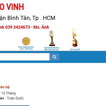
O VINH
n Bình Tân, Tp . HCM
Anh 039 3424673 - Ms. Ánh
iên hệ
:
12 Tháng
án :
Toàn Quốc