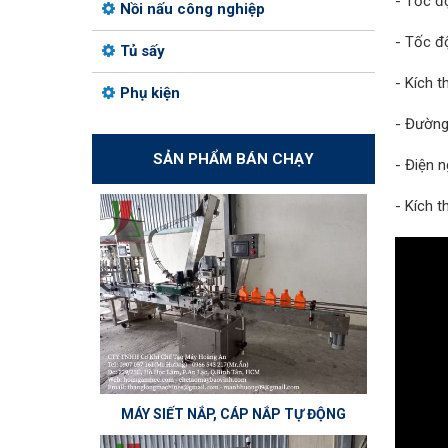
- Tốc độ
Nồi nấu công nghiệp
- Tốc đ
Tủ sấy
- Kích 
Phụ kiện
- Đường
SẢN PHẨM BÁN CHẠY
- Điện 
- Kích 
MÁY SIẾT NẮP, CÁP NẮP TỰ ĐỘNG