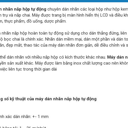
n nhãn nắp hộp tự động
chuyên dán nhãn các loại hộp như hộp kem 
h trụ và nắp chai. Máy đuợc trang bị màn hình hiển thị LCD và điều 
, thực phẩm, đồ uống, dược phẩm.
 nhãn nắp hộp hoàn toàn tự động sử dụng cho dán thẳng đứng, liên 
độ bọc chai là chính xác. Nhãn dán mềm mại, dán một phần và dán t
ắn, đẹp mắt, thao tác của máy dán nhãn đơn giản, dễ điều chỉnh và 
thể dán nhãn với nhiều nắp hộp có kích thước khác nhau.
Máy dán n
yền sản xuất khác. Máy được làm bằng inox chất lượng cao nên không
việc liên tục trong thời gian dài
g số kỹ thuật của máy dán nhãn nắp hộp tự động
ính xác dán nhãn: +- 1 mm