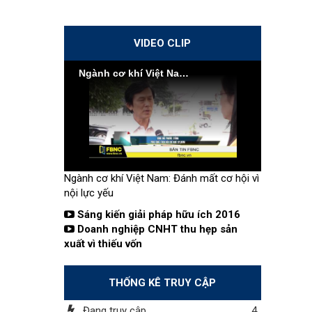
VIDEO CLIP
Ngành cơ khí Việt Nam: Đánh mất cơ hội vì nội lực yếu
Ngành cơ khí Việt Nam: Đánh mất cơ hội vì
nội lực yếu
Sáng kiến giải pháp hữu ích 2016
Doanh nghiệp CNHT thu hẹp sản
xuất vì thiếu vốn
THỐNG KÊ TRUY CẬP
Đang truy cập
4