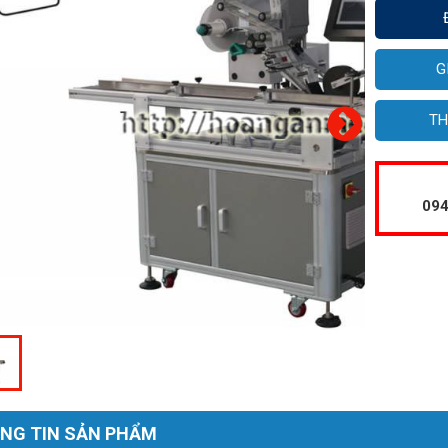
G
TH
094
NG TIN SẢN PHẨM