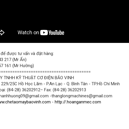
 để được tư vấn và đặt hàng:
3 217 (Mr Ẩn)
7 161 (Mr Hường)
========================================
Y TNHH KỸ THUẬT CƠ ĐIỆN BẢO VINH
: 229/25C Hồ Học Lãm - P.An Lạc - Q. Bình Tân - TP.Hồ Chí Minh
oại: (84-28) 36202912– Fax: (84-28) 36202913
 manhhuong09@gmail.com -thanglongmachines@gmail.com
w.chetaomaybaovinh.com
-
http://.hoanganmec.com