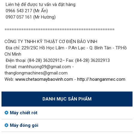
Liên hệ để được tư vấn và đặt hàng:
0966 543 217 (Mr Ẩn)
0907 057 161 (Mr Hường)
==============================================
CÔNG TY TNHH KỸ THUẬT CƠ ĐIỆN BẢO VINH
Địa chỉ: 229/25C Hồ Học Lãm - P.An Lạc - Q. Bình Tân - TP.Hồ
Chí Minh
Điện thoại: (84-28) 36202912– Fax: (84-28) 36202913
Email: manhhuong09@gmail.com -
thanglongmachines@gmail.com
Web:
www.chetaomaybaovinh.com
-
http://.hoanganmec.com
DANH MỤC SẢN PHẨM
Máy chiết rót
Máy đóng gói