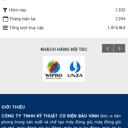
Hôm nay
1,332
Tháng hiện tại
7,394
Tổng lượt truy cập
1,414,464
KHÁCH HÀNG ĐỐI TÁC
GIỚI THIỆU
CÔNG TY TNHH KỸ THUẬT CƠ ĐIỆN BẢO VINH
đơn vị tiên
phong trong sản xuất và chế tạo máy đóng gói, máy đóng gói
cà phê, máy đóng gói tự động, máy ép ly tự động, máy ép ly