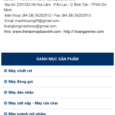
Địa chỉ: 229/25C Hồ Học Lãm - P.An Lạc - Q. Bình Tân - TP.Hồ Chí
Minh
Điện thoại: (84-28) 36202912– Fax: (84-28) 36202913
Email: manhhuong09@gmail.com -
thanglongmachines@gmail.com
Web:
www.chetaomaybaovinh.com
-
http://.hoanganmec.com
DANH MỤC SẢN PHẨM
Máy chiết rót
Máy đóng gói
Máy dán nhãn
Máy siết nắp - Máy rửa chai
Máy ngành mỹ phẩm