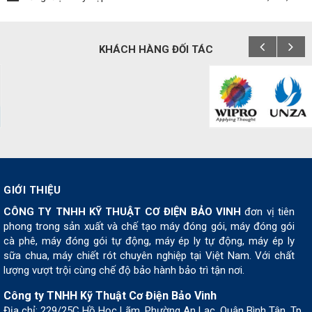
KHÁCH HÀNG ĐỐI TÁC
GIỚI THIỆU
CÔNG TY TNHH KỸ THUẬT CƠ ĐIỆN BẢO VINH
đơn vị tiên
phong trong sản xuất và chế tạo máy đóng gói, máy đóng gói
cà phê, máy đóng gói tự động, máy ép ly tự động, máy ép ly
sữa chua, máy chiết rót chuyên nghiệp tại Việt Nam. Với chất
lượng vượt trội cùng chế độ bảo hành bảo trì tận nơi.
Công ty TNHH Kỹ Thuật Cơ Điện Bảo Vinh
Địa chỉ: 229/25C Hồ Học Lãm, Phường An Lạc, Quận Bình Tân, Tp .