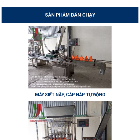
SẢN PHẨM BÁN CHẠY
MÁY SIẾT NẮP, CÁP NẮP TỰ ĐỘNG