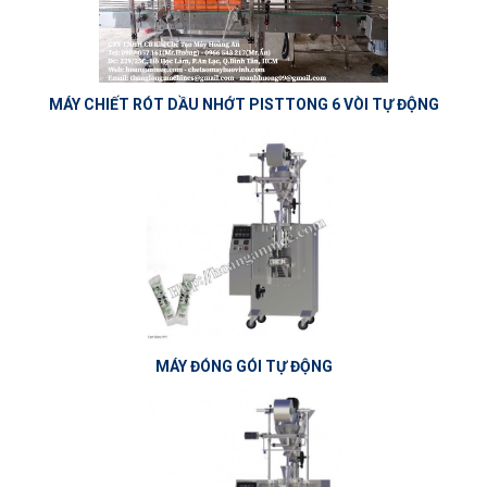
MÁY CHIẾT RÓT DẦU NHỚT PISTTONG 6 VÒI TỰ ĐỘNG
MÁY ĐÓNG GÓI TỰ ĐỘNG