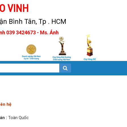
O VINH
n Bình Tân, Tp . HCM
Anh 039 3424673 - Ms. Ánh
iên hệ
:
án :
Toàn Quốc