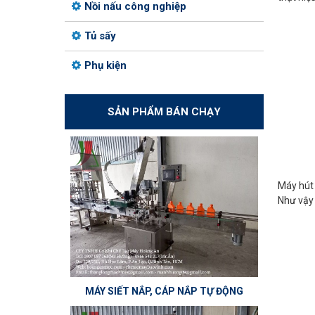
Nồi nấu công nghiệp
Tủ sấy
Phụ kiện
SẢN PHẨM BÁN CHẠY
Máy hút 
Như vậy 
MÁY SIẾT NẮP, CÁP NẮP TỰ ĐỘNG