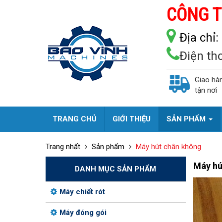
CÔNG T
Địa chỉ:
Điện th
Giao hà
tận nơi
TRANG CHỦ
GIỚI THIỆU
SẢN PHẨM
Trang nhất
Sản phẩm
Máy hút chân không
Máy hú
DANH MỤC SẢN PHẨM
Máy chiết rót
Máy đóng gói