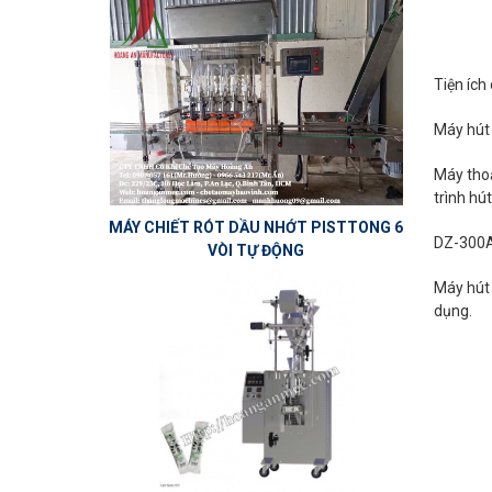
Tiện íc
Máy hút 
Máy thoạ
trình hú
MÁY CHIẾT RÓT DẦU NHỚT PISTTONG 6
DZ-300A 
VÒI TỰ ĐỘNG
Máy hút 
dụng.