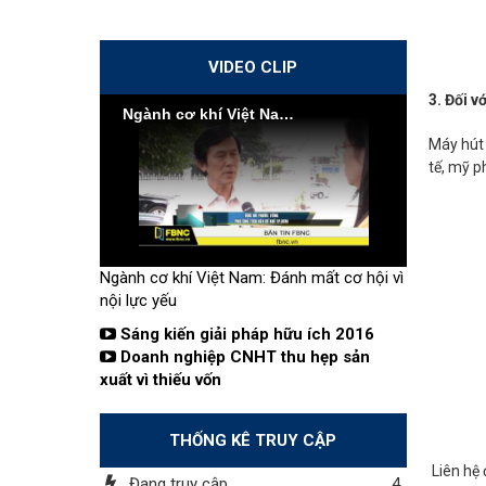
VIDEO CLIP
3. Đối v
Ngành cơ khí Việt Nam: Đánh mất cơ hội vì nội lực yếu
Máy hút 
tế, mỹ 
Ngành cơ khí Việt Nam: Đánh mất cơ hội vì
nội lực yếu
Sáng kiến giải pháp hữu ích 2016
Doanh nghiệp CNHT thu hẹp sản
xuất vì thiếu vốn
THỐNG KÊ TRUY CẬP
Liên hệ 
Đang truy cập
4