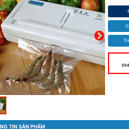
G
TH
094
NG TIN SẢN PHẨM