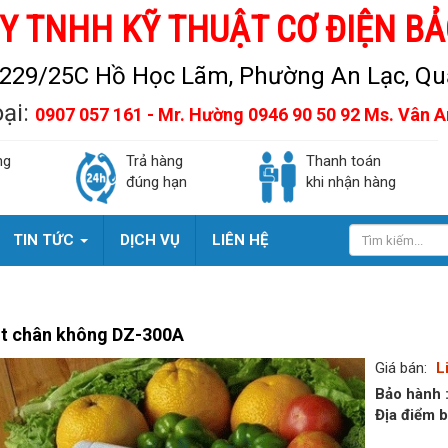
Y TNHH KỸ THUẬT CƠ ĐIỆN BẢ
229/25C Hồ Học Lãm, Phường An Lạc, Quậ
oại:
0907 057 161 - Mr. Hường 0946 90 50 92 Ms. Vân 
ng
Trả hàng
Thanh toán
đúng hạn
khi nhận hàng
TIN TỨC
DỊCH VỤ
LIÊN HỆ
t chân không DZ-300A
Giá bán:
L
Bảo hành 
Địa điểm b