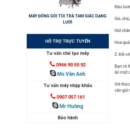
Đậu tươn
MÁY ĐÓNG GÓI TÚI TRÀ TAM GIÁC DẠNG
Giò, chả
LƯỚI
Hút chân
HỖ TRỢ TRỰC TUYẾN
Hoa quả
Tư vấn chế tạo máy
2. Đối v
0946 90 50 92
Bạn có t
ăn một c
Ms Vân Anh
Với thức
Tư vấn máy nhập khẩu
vẫn giữ
0907 057 161
Mr Hường
Bảo hành