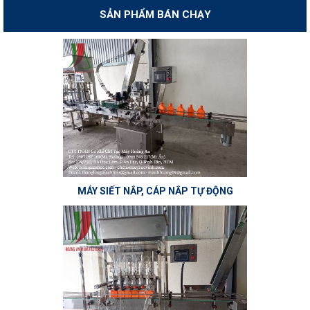
SẢN PHẨM BÁN CHẠY
MÁY SIẾT NẮP, CÁP NẮP TỰ ĐỘNG