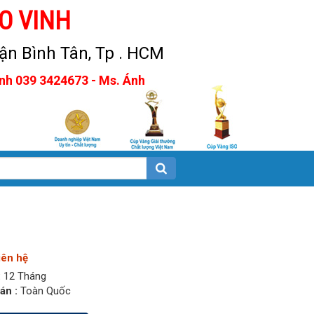
O VINH
n Bình Tân, Tp . HCM
Anh 039 3424673 - Ms. Ánh
iên hệ
:
12 Tháng
án :
Toàn Quốc