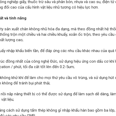
ông nghiệp giấy, thuốc trừ sâu và phân bón, nhựa và cao su, điện tử
g đối cao của cấu hình vật liệu nhũ tương có hiệu lực hơn.
ất và tính năng
 ty sản xuất chân không nhũ hóa đa dạng, mà theo đồng nhất hệ thố
 thống trộn một chiều và hai chiều khuấy, xoắn ốc trộn; theo yêu c
ất lượng cao;
huấy nhập khẩu biến tần, để đáp ứng các nhu cầu khác nhau của quá t
trúc đồng nhất của công nghệ Đức, sử dụng hiệu ứng con dấu cơ khí 
cation / phút, tối đa cắt tốt lên đến 0.2-5um;
không khử khí để làm cho mọi thứ yêu cầu vô trùng, và sử dụng hút c
 không để tránh bụi phát thải;
 nồi nắp nâng thiết bị có thể được sử dụng để làm sạch dễ dàng, làm
vật liệu;
bằng cách sử dụng tấm thép không gỉ nhập khẩu hàn bao gồm ba lớp
 đủ các yêu cầu GMP;