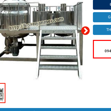
G
TH
094