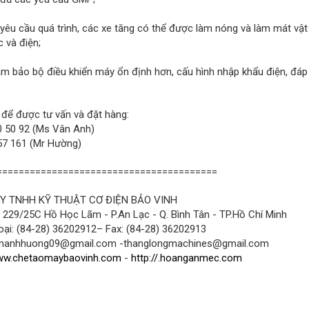
 yêu cầu quá trình, các xe tăng có thể được làm nóng và làm mát vật
 và điện;
ảm bảo bộ điều khiển máy ổn định hơn, cấu hình nhập khẩu điện, đáp
 để được tư vấn và đặt hàng:
 50 92 (Ms Vân Anh)
7 161 (Mr Hường)
========================================
Y TNHH KỸ THUẬT CƠ ĐIỆN BẢO VINH
: 229/25C Hồ Học Lãm - P.An Lạc - Q. Bình Tân - TP.Hồ Chí Minh
oại: (84-28) 36202912– Fax: (84-28) 36202913
 manhhuong09@gmail.com -thanglongmachines@gmail.com
w.chetaomaybaovinh.com
-
http://.hoanganmec.com