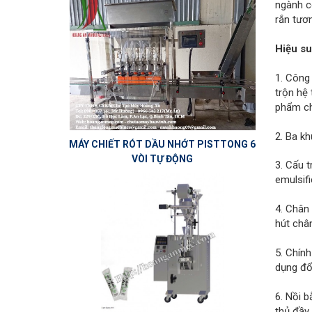
ngành c
rắn tươn
Hiệu su
1. Công
trộn hệ
phẩm ch
2. Ba k
MÁY CHIẾT RÓT DẦU NHỚT PISTTONG 6
VÒI TỰ ĐỘNG
3. Cấu 
emulsifi
4. Chân 
hút chân
5. Chính
dụng đổ 
6. Nồi 
thủ đầy