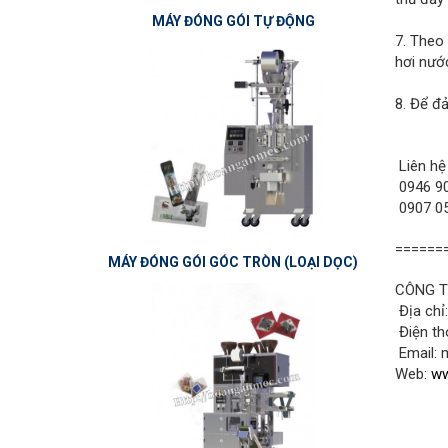
MÁY ĐÓNG GÓI TỰ ĐỘNG
7. Theo
hơi nước
8. Để đ
Liên hệ
0946 90
0907 05
======
MÁY ĐÓNG GÓI GÓC TRÒN (LOẠI DỌC)
CÔNG T
Địa chỉ
Điện th
Email:
Web:
ww