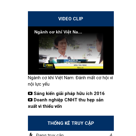
VIDEO CLIP
Ngành cơ khí Việt Nam: Đánh mất cơ hội vì nội lực yếu
Ngành cơ khí Việt Nam: Đánh mất cơ hội vì
nội lực yếu
Sáng kiến giải pháp hữu ích 2016
Doanh nghiệp CNHT thu hẹp sản
xuất vì thiếu vốn
THỐNG KÊ TRUY CẬP
Đang truy cập
4