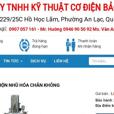
Y TNHH KỸ THUẬT CƠ ĐIỆN BẢ
229/25C Hồ Học Lãm, Phường An Lạc, Quậ
oại:
0907 057 161 - Mr. Hường 0946 90 50 92 Ms. Vân 
ng
Trả hàng
Thanh toán
đúng hạn
khi nhận hàng
TIN TỨC
DỊCH VỤ
LIÊN HỆ
RỘN NHŨ HÓA CHÂN KHÔNG
Giá bán:
L
Bảo hành 
Địa điểm b