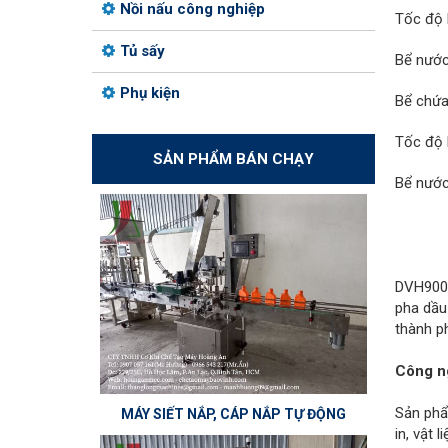
Nồi nấu công nghiệp
Tốc độ 
Tủ sấy
Bể nước
Phụ kiện
Bể chứa 
Tốc độ 
SẢN PHẨM BÁN CHẠY
Bể nước
DVH900-
pha dầu
thành p
Công n
Sản phẩ
MÁY SIẾT NẮP, CÁP NẮP TỰ ĐỘNG
in, vật 