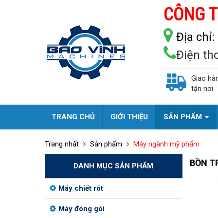
CÔNG T
Địa chỉ:
Điện th
Giao hà
tận nơi
TRANG CHỦ
GIỚI THIỆU
SẢN PHẨM
Trang nhất
Sản phẩm
Máy ngành mỹ phẩm
BỒN T
DANH MỤC SẢN PHẨM
Máy chiết rót
Máy đóng gói