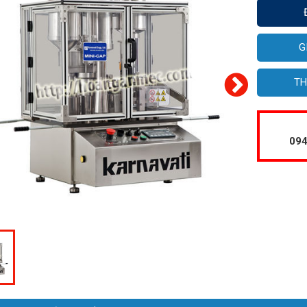
G
TH
094