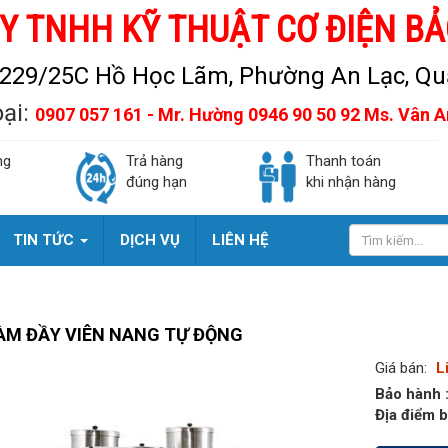
Y TNHH KỸ THUẬT CƠ ĐIỆN BẢ
229/25C Hồ Học Lãm, Phường An Lạc, Quậ
oại:
0907 057 161 - Mr. Hường 0946 90 50 92 Ms. Vân 
ng
Trả hàng
Thanh toán
đúng hạn
khi nhận hàng
TIN TỨC
DỊCH VỤ
LIÊN HỆ
ÀM ĐẦY VIÊN NANG TỰ ĐỘNG
Giá bán:
L
Bảo hành 
Địa điểm b