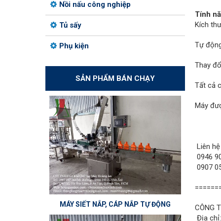
Nồi nấu công nghiệp
Tính nă
Kích th
Tủ sấy
Tự động
Phụ kiện
Thay đổi
SẢN PHẨM BÁN CHẠY
Tất cả 
Máy đượ
Liên hệ
0946 90
0907 05
======
MÁY SIẾT NẮP, CÁP NẮP TỰ ĐỘNG
CÔNG T
Địa chỉ