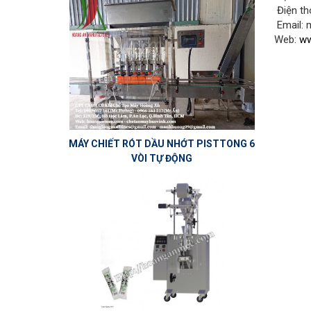
Điện th
Email:
Web:
ww
MÁY CHIẾT RÓT DẦU NHỚT PISTTONG 6
VÒI TỰ ĐỘNG