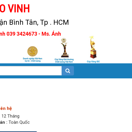
O VINH
n Bình Tân, Tp . HCM
Anh 039 3424673 - Ms. Ánh
iên hệ
:
12 Tháng
án :
Toàn Quốc