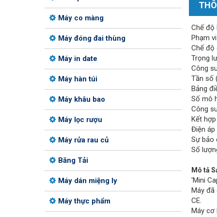
THÔ
Máy co màng
Chế độ 
Phạm vi
Máy đóng đai thùng
Chế độ 
Trọng l
Máy in date
Công suấ
Tần số 
Máy hàn túi
Bảng đi
Số mô h
Máy khâu bao
Công su
Kết hợp
Máy lọc rượu
Điện áp 
Sự bảo
Máy rửa rau củ
Số lượng
Băng Tải
Mô tả S
'Mini Ca
Máy dán miệng ly
Máy đã 
CE.
Máy thực phẩm
Máy cơ 