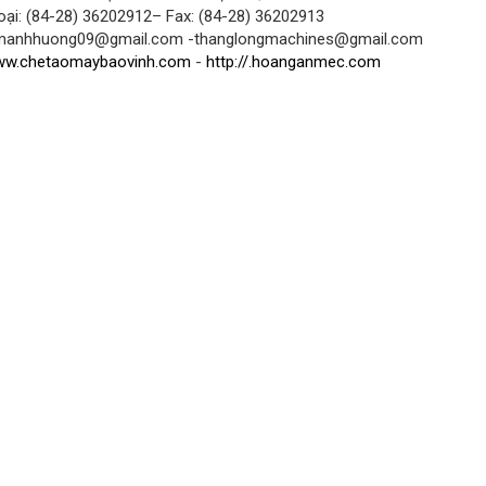
oại: (84-28) 36202912– Fax: (84-28) 36202913
 manhhuong09@gmail.com -thanglongmachines@gmail.com
w.chetaomaybaovinh.com
-
http://.hoanganmec.com