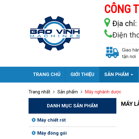
CÔNG T
Địa chỉ:
Điện th
Giao hà
tận nơi
TRANG CHỦ
GIỚI THIỆU
SẢN PHẨM
Trang nhất
Sản phẩm
Máy nghành dược
MÁY L
DANH MỤC SẢN PHẨM
Máy chiết rót
Máy đóng gói