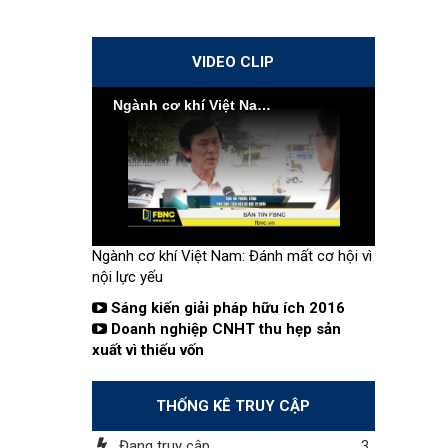
VIDEO CLIP
Ngành cơ khí Việt Nam: Đánh mất cơ hội vì nội lực yếu
Ngành cơ khí Việt Nam: Đánh mất cơ hội vì
nội lực yếu
Sáng kiến giải pháp hữu ích 2016
Doanh nghiệp CNHT thu hẹp sản
xuất vì thiếu vốn
THỐNG KÊ TRUY CẬP
Đang truy cập
3