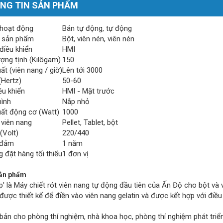
NG TIN SẢN PHẨM
hoạt động
Bán tự động, tự động
 sản phẩm
Bột, viên nén, viên nén
điều khiển
HMI
ượng tịnh (Kilôgam)
150
t (viên nang / giờ)
Lên tới 3000
(Hertz)
50-60
ều khiển
HMI - Mặt trước
ình
Nắp nhỏ
ất động cơ (Watt)
1000
 viên nang
Pellet, Tablet, bột
(Volt)
220/440
 đảm
1 năm
 đặt hàng tối thiểu
1 đơn vị
ản phẩm
p' là Máy chiết rót viên nang tự động đầu tiên của Ấn Độ cho bột và 
được thiết kế để điền vào viên nang gelatin và được kết hợp với điề
bản cho phòng thí nghiệm, nhà khoa học, phòng thí nghiệm phát triển