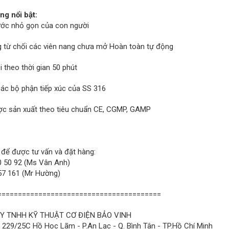
ng nổi bật:
ước nhỏ gọn của con người
 từ chối các viên nang chưa mở Hoàn toàn tự động
 theo thời gian 50 phút
các bộ phận tiếp xúc của SS 316
c sản xuất theo tiêu chuẩn CE, CGMP, GAMP
 để được tư vấn và đặt hàng:
 50 92 (Ms Vân Anh)
7 161 (Mr Hường)
========================================
Y TNHH KỸ THUẬT CƠ ĐIỆN BẢO VINH
: 229/25C Hồ Học Lãm - P.An Lạc - Q. Bình Tân - TP.Hồ Chí Minh