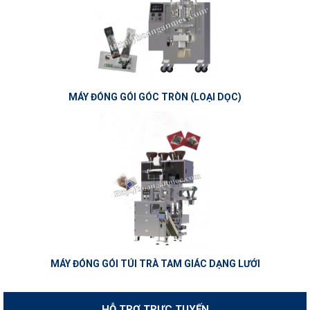
MÁY ĐÓNG GÓI GÓC TRÒN (LOẠI DỌC)
MÁY ĐÓNG GÓI TÚI TRÀ TAM GIÁC DẠNG LƯỚI
HỖ TRỢ TRỰC TUYẾN