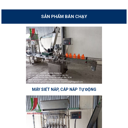
SẢN PHẨM BÁN CHẠY
MÁY SIẾT NẮP, CÁP NẮP TỰ ĐỘNG