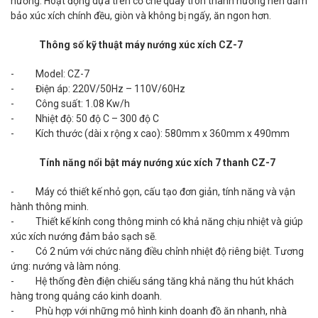
nướng. Hoạt động dựa trên cơ chế quay tròn thanh nướng nên đảm
bảo xúc xích chính đều, giòn và không bị ngấy, ăn ngon hơn.
Thông số kỹ thuật máy nướng xúc xích CZ-7
- Model: CZ-7
- Điện áp: 220V/50Hz – 110V/60Hz
- Công suất: 1.08 Kw/h
- Nhiệt độ: 50 độ C – 300 độ C
- Kích thước (dài x rộng x cao): 580mm x 360mm x 490mm
Tính năng nổi bật máy nướng xúc xích 7 thanh CZ-7
- Máy có thiết kế nhỏ gọn, cấu tạo đơn giản, tính năng và vận
hành thông minh.
- Thiết kế kính cong thông minh có khả năng chịu nhiệt và giúp
xúc xích nướng đảm bảo sạch sẽ.
- Có 2 núm với chức năng điều chỉnh nhiệt độ riêng biệt. Tương
ứng: nướng và làm nóng.
- Hệ thống đèn điện chiếu sáng tăng khả năng thu hút khách
hàng trong quảng cáo kinh doanh.
- Phù hợp với những mô hình kinh doanh đồ ăn nhanh, nhà