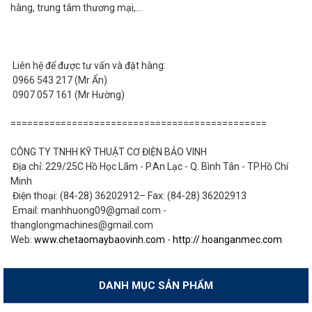
hàng, trung tâm thương mại,...
Liên hệ để được tư vấn và đặt hàng:
0966 543 217 (Mr Ẩn)
0907 057 161 (Mr Hường)
==============================================
CÔNG TY TNHH KỸ THUẬT CƠ ĐIỆN BẢO VINH
Địa chỉ: 229/25C Hồ Học Lãm - P.An Lạc - Q. Bình Tân - TP.Hồ Chí
Minh
Điện thoại: (84-28) 36202912– Fax: (84-28) 36202913
Email: manhhuong09@gmail.com -
thanglongmachines@gmail.com
Web:
www.chetaomaybaovinh.com
-
http://.hoanganmec.com
DANH MỤC SẢN PHẨM