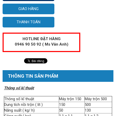
GIAO HÀNG
THANH TOÁN
HOTLINE ĐẶT HÀNG
0946 90 50 92 ( Ms Vân Anh)
THÔNG TIN SẢN PHẨM
Thông số kĩ thuật
Thông số kĩ thuật
Máy trộn 150
Máy trộn 500
Dung tích nồi trộn ( lít )
150
500
Năng suất ( kg/ h)
50
130
Công suất ( kw)
1,1 x 1,1
1,1 x 1,2