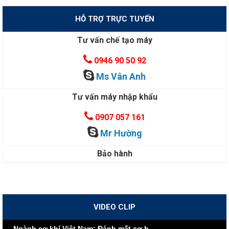
HỖ TRỢ TRỰC TUYẾN
Tư vấn chế tạo máy
0946 90 50 92
Ms Vân Anh
Tư vấn máy nhập khẩu
0907 057 161
Mr Hường
Bảo hành
VIDEO CLIP
Ngành cơ khí Việt Nam: Đánh mất cơ hội vì nội lực yếu