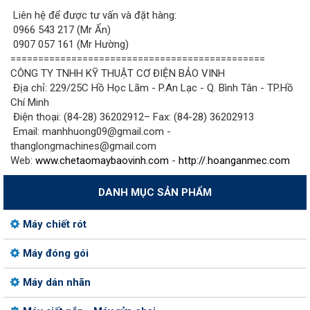
Liên hệ để được tư vấn và đặt hàng:
0966 543 217 (Mr Ẩn)
0907 057 161 (Mr Hường)
==============================================
CÔNG TY TNHH KỸ THUẬT CƠ ĐIỆN BẢO VINH
Địa chỉ: 229/25C Hồ Học Lãm - P.An Lạc - Q. Bình Tân - TP.Hồ
Chí Minh
Điện thoại: (84-28) 36202912– Fax: (84-28) 36202913
Email: manhhuong09@gmail.com -
thanglongmachines@gmail.com
Web:
www.chetaomaybaovinh.com
-
http://.hoanganmec.com
DANH MỤC SẢN PHẨM
Máy chiết rót
Máy đóng gói
Máy dán nhãn