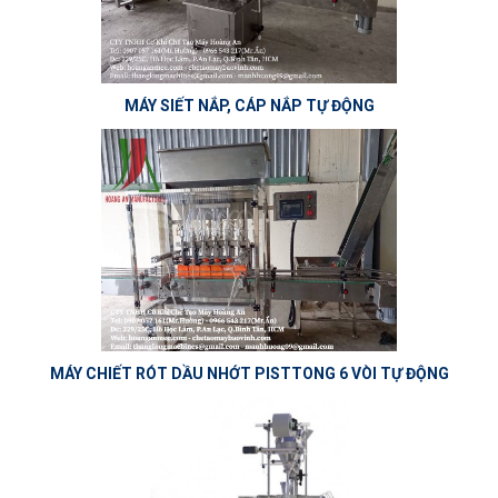
MÁY SIẾT NẮP, CÁP NẮP TỰ ĐỘNG
MÁY CHIẾT RÓT DẦU NHỚT PISTTONG 6 VÒI TỰ ĐỘNG